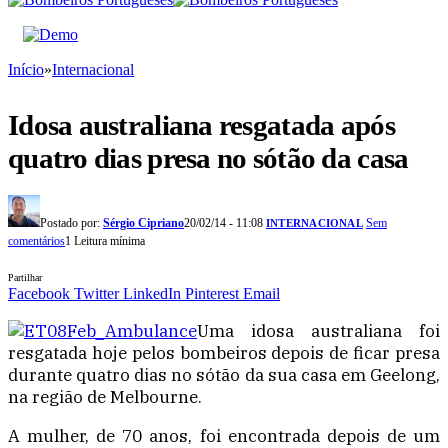
Início
»
Internacional
Idosa australiana resgatada após
quatro dias presa no sótão da casa
Postado por:
Sérgio Cipriano
20/02/14 - 11:08
Sem
INTERNACIONAL
comentários
1 Leitura mínima
Partilhar
Facebook
Twitter
LinkedIn
Pinterest
Email
Uma idosa australiana foi
resgatada hoje pelos bombeiros depois de ficar presa
durante quatro dias no sótão da sua casa em Geelong,
na região de Melbourne.
A mulher, de 70 anos, foi encontrada depois de um