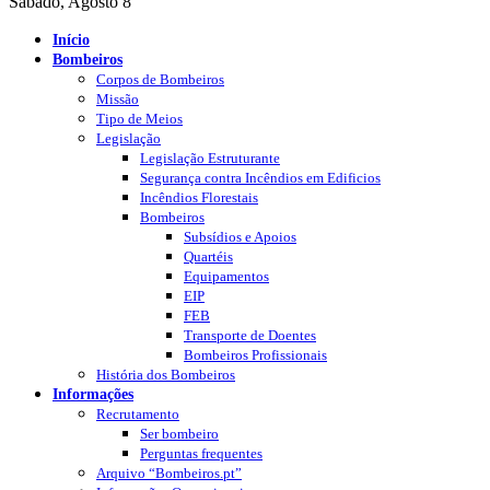
Sábado, Agosto 8
Início
Bombeiros
Corpos de Bombeiros
Missão
Tipo de Meios
Legislação
Legislação Estruturante
Segurança contra Incêndios em Edificios
Incêndios Florestais
Bombeiros
Subsídios e Apoios
Quartéis
Equipamentos
EIP
FEB
Transporte de Doentes
Bombeiros Profissionais
História dos Bombeiros
Informações
Recrutamento
Ser bombeiro
Perguntas frequentes
Arquivo “Bombeiros.pt”