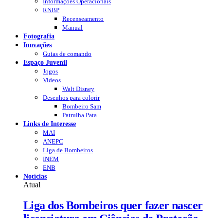
Informações Operacionais
RNBP
Recenseamento
Manual
Fotografia
Inovações
Guias de comando
Espaço Juvenil
Jogos
Videos
Walt Disney
Desenhos para colorir
Bombeiro Sam
Patrulha Pata
Links de Interesse
MAI
ANEPC
Liga de Bombeiros
INEM
ENB
Notícias
Atual
Liga dos Bombeiros quer fazer nascer