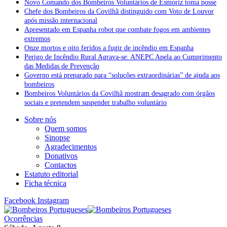
Novo Comando dos Bombeiros Voluntários de Esmoriz toma posse
Chefe dos Bombeiros da Covilhã distinguido com Voto de Louvor
após missão internacional
Apresentado em Espanha robot que combate fogos em ambientes
extremos
Onze mortos e oito feridos a fugir de incêndio em Espanha
Perigo de Incêndio Rural Agrava-se: ANEPC Apela ao Cumprimento
das Medidas de Prevenção
Governo está preparado para “soluções extraordinárias” de ajuda aos
bombeiros
Bombeiros Voluntários da Covilhã mostram desagrado com órgãos
sociais e pretendem suspender trabalho voluntário
Sobre nós
Quem somos
Sinopse
Agradecimentos
Donativos
Contactos
Estatuto editorial
Ficha técnica
Facebook
Instagram
Ocorrências