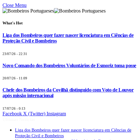
Close Menu
What's Hot
Liga dos Bombeiros quer fazer nascer licenciatura em Ciências de
Proteção Civil e Bombeiros
23/07/26 - 22:31
Novo Comando dos Bombeiros Voluntários de Esmoriz toma posse
20/07/26 - 11:09
Chefe dos Bombeiros da Covilhã distinguido com Voto de Louvor
após missão internacional
17/07/26 - 0:13
Facebook
X (Twitter)
Instagram
Últimas Notícias
Liga dos Bombeiros quer fazer nascer licenciatura em Ciências de
Proteção Civil e Bombeiros