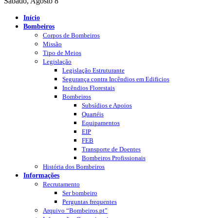
Sábado, Agosto 8
Início
Bombeiros
Corpos de Bombeiros
Missão
Tipo de Meios
Legislação
Legislação Estruturante
Segurança contra Incêndios em Edificios
Incêndios Florestais
Bombeiros
Subsídios e Apoios
Quartéis
Equipamentos
EIP
FEB
Transporte de Doentes
Bombeiros Profissionais
História dos Bombeiros
Informações
Recrutamento
Ser bombeiro
Perguntas frequentes
Arquivo “Bombeiros.pt”