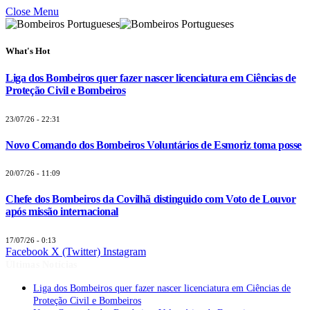
Close Menu
What's Hot
Liga dos Bombeiros quer fazer nascer licenciatura em Ciências de
Proteção Civil e Bombeiros
23/07/26 - 22:31
Novo Comando dos Bombeiros Voluntários de Esmoriz toma posse
20/07/26 - 11:09
Chefe dos Bombeiros da Covilhã distinguido com Voto de Louvor
após missão internacional
17/07/26 - 0:13
Facebook
X (Twitter)
Instagram
Últimas Notícias
Liga dos Bombeiros quer fazer nascer licenciatura em Ciências de
Proteção Civil e Bombeiros