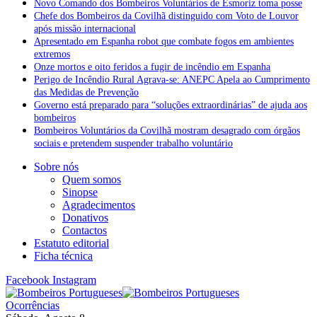
Novo Comando dos Bombeiros Voluntários de Esmoriz toma posse
Chefe dos Bombeiros da Covilhã distinguido com Voto de Louvor
após missão internacional
Apresentado em Espanha robot que combate fogos em ambientes
extremos
Onze mortos e oito feridos a fugir de incêndio em Espanha
Perigo de Incêndio Rural Agrava-se: ANEPC Apela ao Cumprimento
das Medidas de Prevenção
Governo está preparado para “soluções extraordinárias” de ajuda aos
bombeiros
Bombeiros Voluntários da Covilhã mostram desagrado com órgãos
sociais e pretendem suspender trabalho voluntário
Sobre nós
Quem somos
Sinopse
Agradecimentos
Donativos
Contactos
Estatuto editorial
Ficha técnica
Facebook
Instagram
Ocorrências