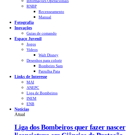
Informações Operacionais
RNBP
Recenseamento
Manual
Fotografia
Inovações
Guias de comando
Espaço Juvenil
Jogos
Videos
Walt Disney
Desenhos para colorir
Bombeiro Sam
Patrulha Pata
Links de Interesse
MAI
ANEPC
Liga de Bombeiros
INEM
ENB
Notícias
Atual
Liga dos Bombeiros quer fazer nascer