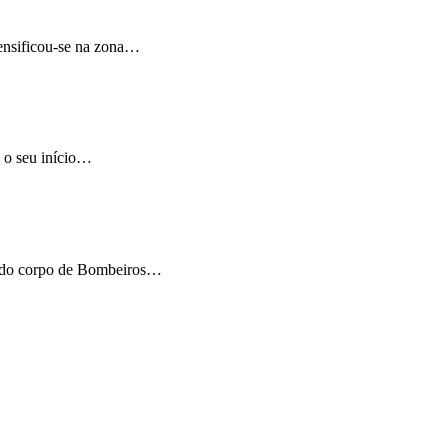
tensificou-se na zona…
e o seu início…
s do corpo de Bombeiros…