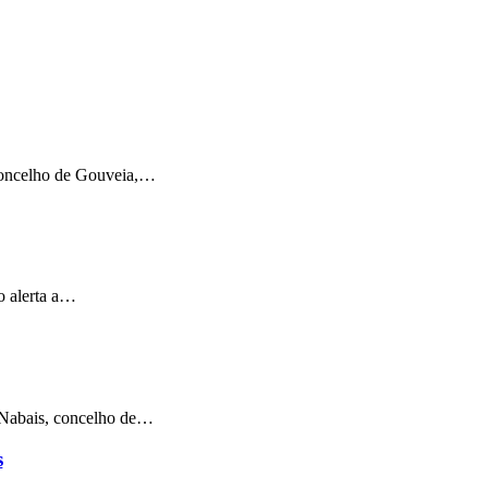
 concelho de Gouveia,…
o alerta a…
e Nabais, concelho de…
s