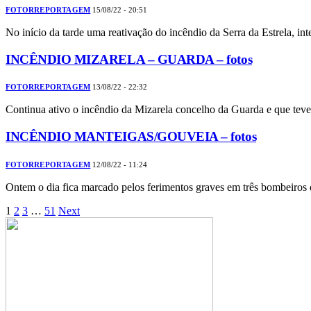
FOTORREPORTAGEM
15/08/22 - 20:51
No início da tarde uma reativação do incêndio da Serra da Estrela, in
INCÊNDIO MIZARELA – GUARDA – fotos
FOTORREPORTAGEM
13/08/22 - 22:32
Continua ativo o incêndio da Mizarela concelho da Guarda e que tev
INCÊNDIO MANTEIGAS/GOUVEIA – fotos
FOTORREPORTAGEM
12/08/22 - 11:24
Ontem o dia fica marcado pelos ferimentos graves em três bombeiro
1
2
3
…
51
Next