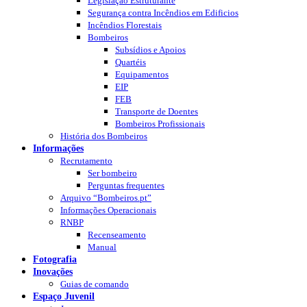
Legislação Estruturante
Segurança contra Incêndios em Edificios
Incêndios Florestais
Bombeiros
Subsídios e Apoios
Quartéis
Equipamentos
EIP
FEB
Transporte de Doentes
Bombeiros Profissionais
História dos Bombeiros
Informações
Recrutamento
Ser bombeiro
Perguntas frequentes
Arquivo “Bombeiros.pt”
Informações Operacionais
RNBP
Recenseamento
Manual
Fotografia
Inovações
Guias de comando
Espaço Juvenil