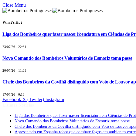
Close Menu
What's Hot
Liga dos Bombeiros quer fazer nascer licenciatura em Ciências de Pr
23/07/26 - 22:31
Novo Comando dos Bombeiros Voluntários de Esmoriz toma posse
20/07/26 - 11:09
Chefe dos Bombeiros da Covilhã distinguido com Voto de Louvor apó
17/07/26 - 0:13
Facebook
X (Twitter)
Instagram
Últimas Notícias
Liga dos Bombeiros quer fazer nascer licenciatura em Ciências de Pro
Novo Comando dos Bombeiros Voluntários de Esmoriz toma posse
Chefe dos Bombeiros da Covilhã distinguido com Voto de Louvor após
Apresentado em Espanha robot que combate fogos em ambientes extr