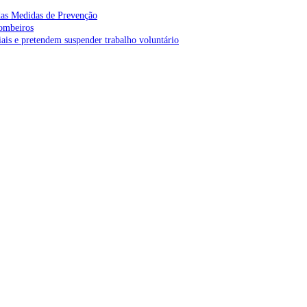
as Medidas de Prevenção
bombeiros
is e pretendem suspender trabalho voluntário