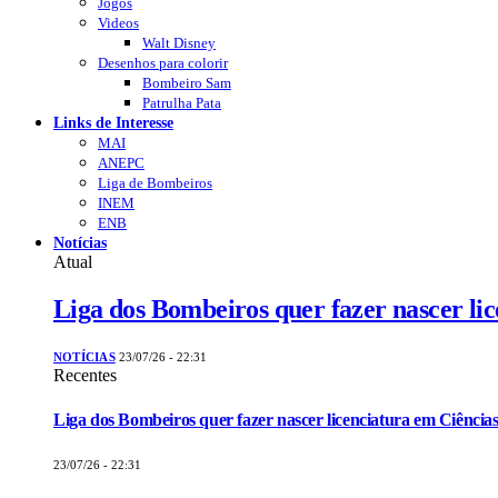
Jogos
Videos
Walt Disney
Desenhos para colorir
Bombeiro Sam
Patrulha Pata
Links de Interesse
MAI
ANEPC
Liga de Bombeiros
INEM
ENB
Notícias
Atual
Liga dos Bombeiros quer fazer nascer li
NOTÍCIAS
23/07/26 - 22:31
Recentes
Liga dos Bombeiros quer fazer nascer licenciatura em Ciências
23/07/26 - 22:31