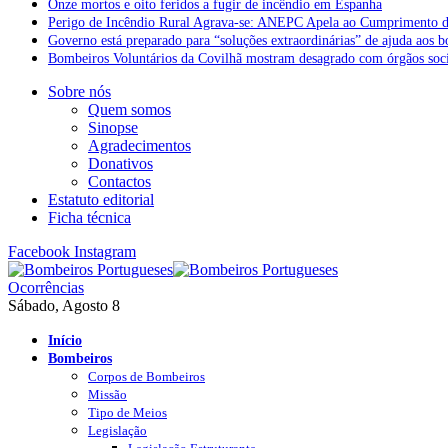
Onze mortos e oito feridos a fugir de incêndio em Espanha
Perigo de Incêndio Rural Agrava-se: ANEPC Apela ao Cumprimento d
Governo está preparado para “soluções extraordinárias” de ajuda aos 
Bombeiros Voluntários da Covilhã mostram desagrado com órgãos socia
Sobre nós
Quem somos
Sinopse
Agradecimentos
Donativos
Contactos
Estatuto editorial
Ficha técnica
Facebook
Instagram
Ocorrências
Sábado, Agosto 8
Início
Bombeiros
Corpos de Bombeiros
Missão
Tipo de Meios
Legislação