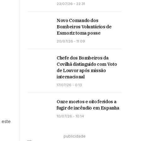
23/07/26 - 22:31
Novo Comando dos
Bombeiros Voluntários de
Esmoriz toma posse
20/07/26 - 11:09
Chefe dos Bombeiros da
Covilhã distinguido com Voto
de Louvor após missão
internacional
17/07/26 - 0:13
Onze mortos e oito feridos a
fugir de incêndio em Espanha
10/07/26 - 10:14
a este
publicidade