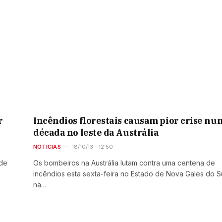
r
Incêndios florestais causam pior crise nu
década no leste da Austrália
NOTÍCIAS
18/10/13 - 12:50
 de
Os bombeiros na Austrália lutam contra uma centena de
incêndios esta sexta-feira no Estado de Nova Gales do Su
na…