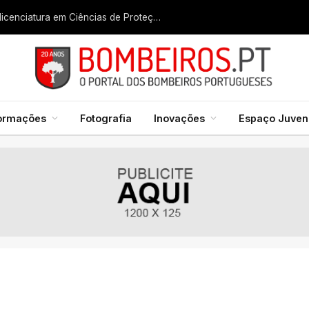
Liga dos Bombeiros quer fazer nascer licenciatura em Ciências de Proteção Civil e Bombeiros
formações
Fotografia
Inovações
Espaço Juveni