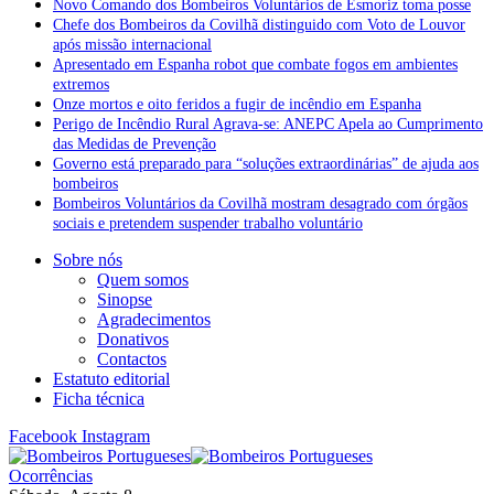
Novo Comando dos Bombeiros Voluntários de Esmoriz toma posse
Chefe dos Bombeiros da Covilhã distinguido com Voto de Louvor
após missão internacional
Apresentado em Espanha robot que combate fogos em ambientes
extremos
Onze mortos e oito feridos a fugir de incêndio em Espanha
Perigo de Incêndio Rural Agrava-se: ANEPC Apela ao Cumprimento
das Medidas de Prevenção
Governo está preparado para “soluções extraordinárias” de ajuda aos
bombeiros
Bombeiros Voluntários da Covilhã mostram desagrado com órgãos
sociais e pretendem suspender trabalho voluntário
Sobre nós
Quem somos
Sinopse
Agradecimentos
Donativos
Contactos
Estatuto editorial
Ficha técnica
Facebook
Instagram
Ocorrências