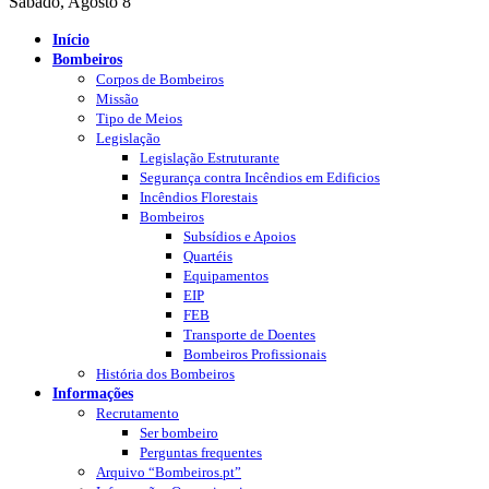
Sábado, Agosto 8
Início
Bombeiros
Corpos de Bombeiros
Missão
Tipo de Meios
Legislação
Legislação Estruturante
Segurança contra Incêndios em Edificios
Incêndios Florestais
Bombeiros
Subsídios e Apoios
Quartéis
Equipamentos
EIP
FEB
Transporte de Doentes
Bombeiros Profissionais
História dos Bombeiros
Informações
Recrutamento
Ser bombeiro
Perguntas frequentes
Arquivo “Bombeiros.pt”