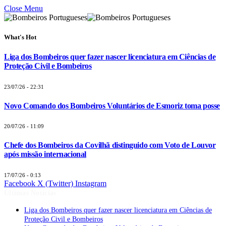
Close Menu
What's Hot
Liga dos Bombeiros quer fazer nascer licenciatura em Ciências de
Proteção Civil e Bombeiros
23/07/26 - 22:31
Novo Comando dos Bombeiros Voluntários de Esmoriz toma posse
20/07/26 - 11:09
Chefe dos Bombeiros da Covilhã distinguido com Voto de Louvor
após missão internacional
17/07/26 - 0:13
Facebook
X (Twitter)
Instagram
Últimas Notícias
Liga dos Bombeiros quer fazer nascer licenciatura em Ciências de
Proteção Civil e Bombeiros