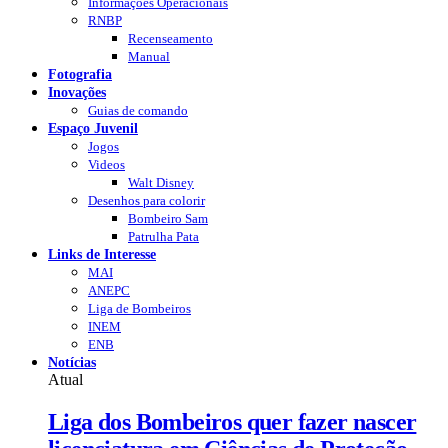
Informações Operacionais
RNBP
Recenseamento
Manual
Fotografia
Inovações
Guias de comando
Espaço Juvenil
Jogos
Videos
Walt Disney
Desenhos para colorir
Bombeiro Sam
Patrulha Pata
Links de Interesse
MAI
ANEPC
Liga de Bombeiros
INEM
ENB
Notícias
Atual
Liga dos Bombeiros quer fazer nascer