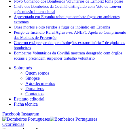
Novo Comando dos Bombeiros Voluntários de Esmoriz toma posse
Chefe dos Bombeiros da Covilhã distinguido com Voto de Louvor
após missão internacional
Apresentado em Espanha robot que combate fogos em ambientes
extremos
Onze mortos e oito feridos a fugir de incêndio em Espanha
Perigo de Incêndio Rural Agrava-se: ANEPC Apela ao Cumprimento
das Medidas de Prevenção
Governo está preparado para “soluções extraordinárias” de ajuda aos
bombeiros
Bombeiros Voluntários da Covilhã mostram desagrado com órgãos
sociais e pretendem suspender trabalho voluntário
Sobre nós
Quem somos
Sinopse
Agradecimentos
Donativos
Contactos
Estatuto editorial
Ficha técnica
Facebook
Instagram
Ocorrências