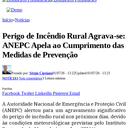
Início
»
Notícias
Perigo de Incêndio Rural Agrava-se:
ANEPC Apela ao Cumprimento das
Medidas de Prevenção
Postado por:
Sérgio Cipriano
01/07/26 - 13:22
Updated:
01/07/26 - 13:23
Sem comentários
3 Leitura mínima
NOTÍCIAS
Partilhar
Facebook
Twitter
LinkedIn
Pinterest
Email
A Autoridade Nacional de Emergência e Proteção Civil
(ANEPC) alertou para um agravamento significativo
do perigo de incêndio rural nos próximos dias, devido
às condições meteorológicas previstas pelo Instituto