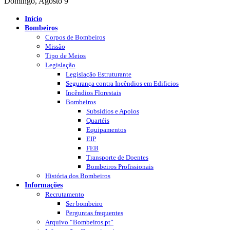
Domingo, Agosto 9
Início
Bombeiros
Corpos de Bombeiros
Missão
Tipo de Meios
Legislação
Legislação Estruturante
Segurança contra Incêndios em Edificios
Incêndios Florestais
Bombeiros
Subsídios e Apoios
Quartéis
Equipamentos
EIP
FEB
Transporte de Doentes
Bombeiros Profissionais
História dos Bombeiros
Informações
Recrutamento
Ser bombeiro
Perguntas frequentes
Arquivo “Bombeiros.pt”