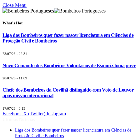
Close Menu
What's Hot
Liga dos Bombeiros quer fazer nascer licenciatura em Ciências de
Proteção Civil e Bombeiros
23/07/26 - 22:31
Novo Comando dos Bombeiros Voluntários de Esmoriz toma posse
20/07/26 - 11:09
Chefe dos Bombeiros da Covilhã distinguido com Voto de Louvor
após missão internacional
17/07/26 - 0:13
Facebook
X (Twitter)
Instagram
Últimas Notícias
Liga dos Bombeiros quer fazer nascer licenciatura em Ciências de
Proteção Civil e Bombeiros