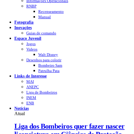
Informações Operacionais
RNBP
Recenseamento
Manual
Fotografia
Inovações
Guias de comando
Espaço Juvenil
Jogos
Videos
Walt Disney
Desenhos para colorir
Bombeiro Sam
Patrulha Pata
Links de Interesse
MAI
ANEPC
Liga de Bombeiros
INEM
ENB
Notícias
Atual
Liga dos Bombeiros quer fazer nascer