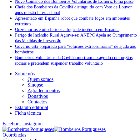
Novo Comando dos Bombeiros Voluntários de Esmoriz toma posse
Chefe dos Bombeiros da Covilhã distinguido com Voto de Louvor
após missão internacional
Apresentado em Espanha robot que combate fogos em ambientes
extremos
Onze mortos e oito feridos a fugir de incêndio em Espanha
Perigo de Incêndio Rural Agrava-se: ANEPC Apela ao Cumprimento
das Medidas de Prevenção
Governo está preparado para “soluções extraordinárias” de ajuda aos
bombeiros
Bombeiros Voluntários da Covilhã mostram desagrado com órgãos
sociais e pretendem suspender trabalho voluntário
Sobre nós
Quem somos
Sinopse
Agradecimentos
Donativos
Contactos
Estatuto editorial
Ficha técnica
Facebook
Instagram
Ocorrências