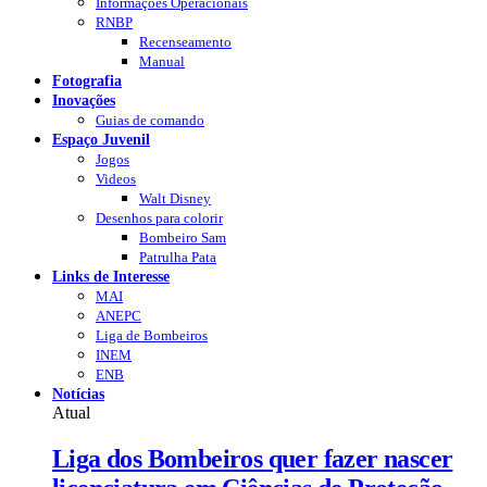
Informações Operacionais
RNBP
Recenseamento
Manual
Fotografia
Inovações
Guias de comando
Espaço Juvenil
Jogos
Videos
Walt Disney
Desenhos para colorir
Bombeiro Sam
Patrulha Pata
Links de Interesse
MAI
ANEPC
Liga de Bombeiros
INEM
ENB
Notícias
Atual
Liga dos Bombeiros quer fazer nascer