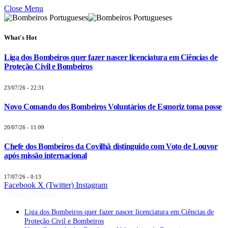
Close Menu
What's Hot
Liga dos Bombeiros quer fazer nascer licenciatura em Ciências de
Proteção Civil e Bombeiros
23/07/26 - 22:31
Novo Comando dos Bombeiros Voluntários de Esmoriz toma posse
20/07/26 - 11:09
Chefe dos Bombeiros da Covilhã distinguido com Voto de Louvor
após missão internacional
17/07/26 - 0:13
Facebook
X (Twitter)
Instagram
Últimas Notícias
Liga dos Bombeiros quer fazer nascer licenciatura em Ciências de
Proteção Civil e Bombeiros