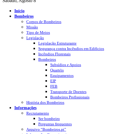
Sábado, Agosto 8
Início
Bombeiros
Corpos de Bombeiros
Missão
Tipo de Meios
Legislação
Legislação Estruturante
Segurança contra Incêndios em Edificios
Incêndios Florestais
Bombeiros
Subsídios e Apoios
Quartéis
Equipamentos
EIP
FEB
Transporte de Doentes
Bombeiros Profissionais
História dos Bombeiros
Informações
Recrutamento
Ser bombeiro
Perguntas frequentes
Arquivo “Bombeiros.pt”