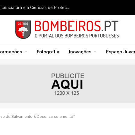
Liga dos Bombeiros quer fazer nascer licenciatura em Ciências de Proteção Civil e Bombeiros
formações
Fotografia
Inovações
Espaço Juven
tivo de Salvamento & Desencarceramento”