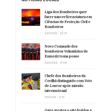
Liga dos Bombeiros quer
fazer nascer licenciatura em
Ciências de Proteção Civil e
Bombeiros
23/07/26 - 22:31
Novo Comando dos
Bombeiros Voluntários de
Esmoriz toma posse
20/07/26 - 11:09
Chefe dos Bombeiros da
Covilhã distinguido com Voto
de Louvor após missão
internacional
17/07/26 - 0:13
Onze mortos e oito feridos a