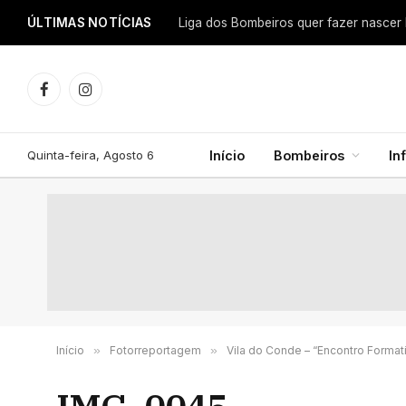
ÚLTIMAS NOTÍCIAS
Facebook
Instagram
Quinta-feira, Agosto 6
Início
Bombeiros
In
Início
»
Fotorreportagem
»
Vila do Conde – “Encontro Forma