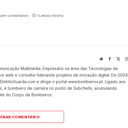
Sem comentários
1 Leitura mínima
Website
Facebook
X
(Twi
municação Multimédia. Empresário na área das Tecnologias de
 web e consultor liderando projetos de inovação digital. Em 2004
stritoGuarda.com e dirige o portal www.bombeiros.pt. Ligado aos
s, é bombeiro de carreira no posto de Subchefe, acumulando
nte do Corpo de Bombeiros.
IONAR COMENTÁRIO