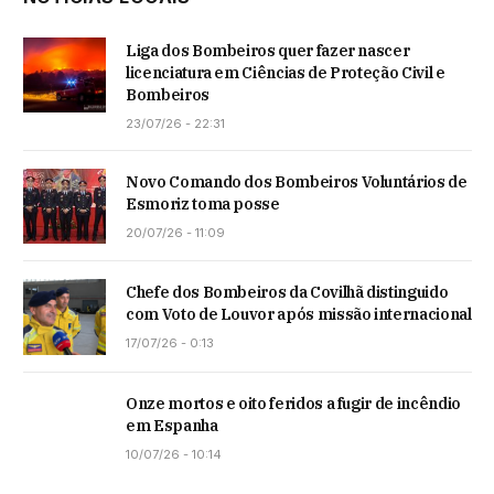
Liga dos Bombeiros quer fazer nascer
licenciatura em Ciências de Proteção Civil e
Bombeiros
23/07/26 - 22:31
Novo Comando dos Bombeiros Voluntários de
Esmoriz toma posse
20/07/26 - 11:09
Chefe dos Bombeiros da Covilhã distinguido
com Voto de Louvor após missão internacional
17/07/26 - 0:13
Onze mortos e oito feridos a fugir de incêndio
em Espanha
10/07/26 - 10:14