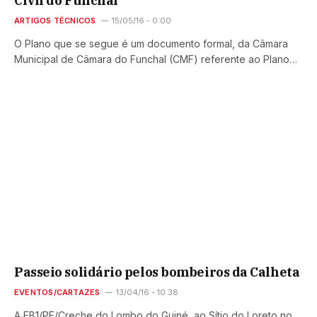
Civil do Funchal
ARTIGOS TÉCNICOS
15/05/16 - 0:00
O Plano que se segue é um documento formal, da Câmara
Municipal de Câmara do Funchal (CMF) referente ao Plano…
Passeio solidário pelos bombeiros da Calheta
EVENTOS/CARTAZES
13/04/16 - 10:38
A EB1/PE/Creche do Lombo do Guiné, ao Sítio do Loreto no