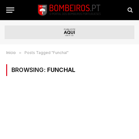
Início
»
Posts Tagged "Funchal"
BROWSING:
FUNCHAL