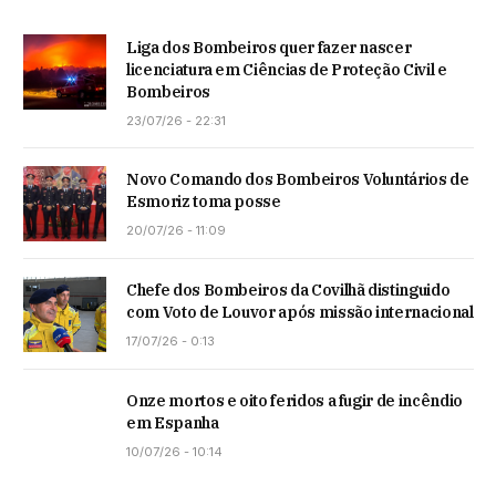
Liga dos Bombeiros quer fazer nascer
licenciatura em Ciências de Proteção Civil e
Bombeiros
23/07/26 - 22:31
Novo Comando dos Bombeiros Voluntários de
Esmoriz toma posse
20/07/26 - 11:09
Chefe dos Bombeiros da Covilhã distinguido
com Voto de Louvor após missão internacional
17/07/26 - 0:13
Onze mortos e oito feridos a fugir de incêndio
em Espanha
10/07/26 - 10:14