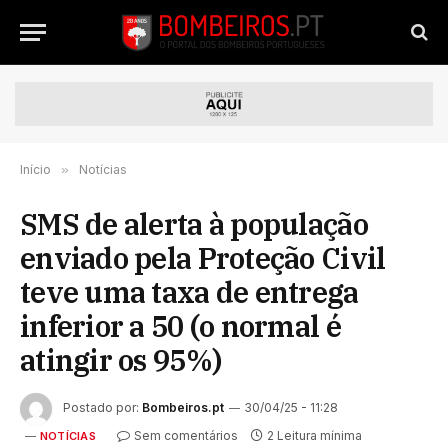
Início
»
Notícias
SMS de alerta à população
enviado pela Proteção Civil
teve uma taxa de entrega
inferior a 50 (o normal é
atingir os 95%)
Postado por:
Bombeiros.pt
30/04/25 - 11:28
Sem comentários
2 Leitura mínima
NOTÍCIAS