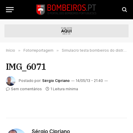
Início
»
Fotorreportagem
»
Simulacro testa bombeiros do distrito do Porto
IMG_6071
Postado por:
Sérgio Cipriano
14/05/13 - 21:40
Sem comentários
1 Leitura mínima
Sérgio Cipriano