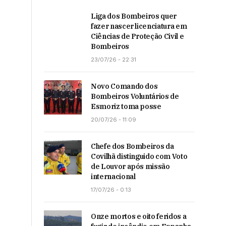
Liga dos Bombeiros quer
fazer nascer licenciatura em
Ciências de Proteção Civil e
Bombeiros
23/07/26 - 22:31
Novo Comando dos
Bombeiros Voluntários de
Esmoriz toma posse
20/07/26 - 11:09
Chefe dos Bombeiros da
Covilhã distinguido com Voto
de Louvor após missão
internacional
17/07/26 - 0:13
Onze mortos e oito feridos a