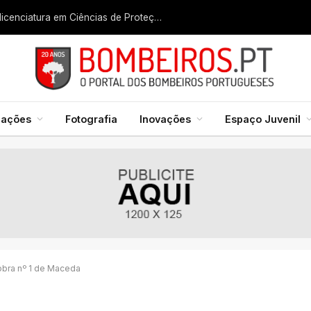
Liga dos Bombeiros quer fazer nascer licenciatura em Ciências de Proteção Civil e Bombeiros
mações
Fotografia
Inovações
Espaço Juvenil
bra nº 1 de Maceda