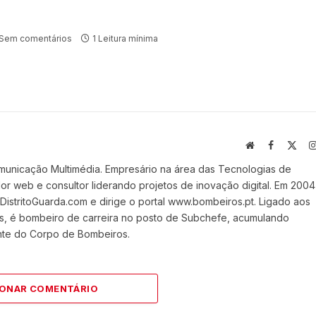
Sem comentários
1 Leitura mínima
Website
Facebook
X
(Twi
municação Multimédia. Empresário na área das Tecnologias de
 web e consultor liderando projetos de inovação digital. Em 2004
stritoGuarda.com e dirige o portal www.bombeiros.pt. Ligado aos
s, é bombeiro de carreira no posto de Subchefe, acumulando
nte do Corpo de Bombeiros.
IONAR COMENTÁRIO