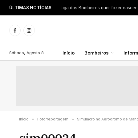
ÚLTIMAS NOTÍCIAS
Facebook
Instagram
Sábado, Agosto 8
Início
Bombeiros
Infor
Início
»
Fotorreportagem
»
Simulacro no Aerodromo de Mano