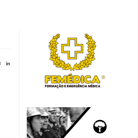
Instagram
LinkedIn
tter)