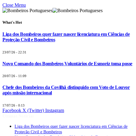
Close Menu
What's Hot
Liga dos Bombeiros quer fazer nascer licenciatura em Ciências de
Proteção Civil e Bombeiros
23/07/26 - 22:31
Novo Comando dos Bombeiros Voluntários de Esmoriz toma posse
20/07/26 - 11:09
Chefe dos Bombeiros da Covilhã distinguido com Voto de Louvor
após missão internacional
17/07/26 - 0:13
Facebook
X (Twitter)
Instagram
Últimas Notícias
Liga dos Bombeiros quer fazer nascer licenciatura em Ciências de
Proteção Civil e Bombeiros