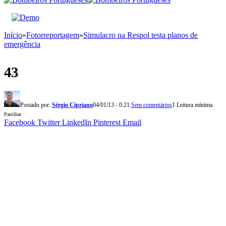
Início
»
Fotorreportagem
»
Simulacro na Respol testa planos de
emergência
43
Postado por:
Sérgio Cipriano
04/01/13 - 0:21
Sem comentários
1 Leitura mínima
Partilhar
Facebook
Twitter
LinkedIn
Pinterest
Email