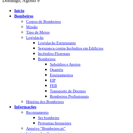
Domingo, Agosto 9
Início
Bombeiros
Corpos de Bombeiros
Missão
Tipo de Meios
Legislação
Legislação Estruturante
Segurança contra Incêndios em Edificios
Incêndios Florestais
Bombeiros
Subsídios e Apoios
Quartéis
Equipamentos
EIP
FEB
Transporte de Doentes
Bombeiros Profissionais
História dos Bombeiros
Informações
Recrutamento
Ser bombeiro
Perguntas frequentes
Arquivo “Bombeiros.pt”