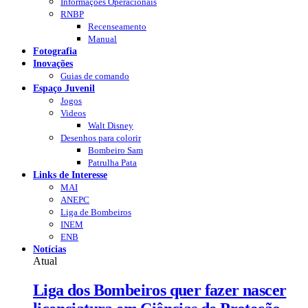
Informações Operacionais
RNBP
Recenseamento
Manual
Fotografia
Inovações
Guias de comando
Espaço Juvenil
Jogos
Videos
Walt Disney
Desenhos para colorir
Bombeiro Sam
Patrulha Pata
Links de Interesse
MAI
ANEPC
Liga de Bombeiros
INEM
ENB
Notícias
Atual
Liga dos Bombeiros quer fazer nascer