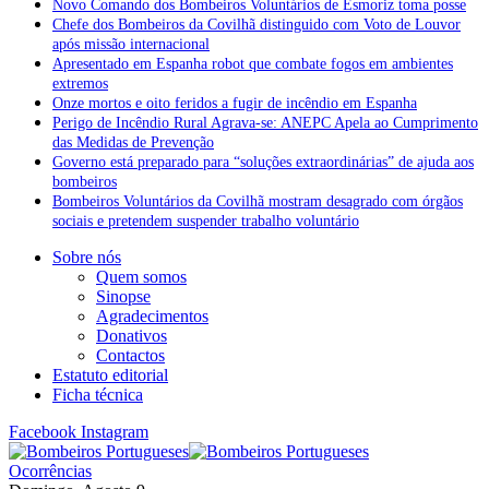
Novo Comando dos Bombeiros Voluntários de Esmoriz toma posse
Chefe dos Bombeiros da Covilhã distinguido com Voto de Louvor
após missão internacional
Apresentado em Espanha robot que combate fogos em ambientes
extremos
Onze mortos e oito feridos a fugir de incêndio em Espanha
Perigo de Incêndio Rural Agrava-se: ANEPC Apela ao Cumprimento
das Medidas de Prevenção
Governo está preparado para “soluções extraordinárias” de ajuda aos
bombeiros
Bombeiros Voluntários da Covilhã mostram desagrado com órgãos
sociais e pretendem suspender trabalho voluntário
Sobre nós
Quem somos
Sinopse
Agradecimentos
Donativos
Contactos
Estatuto editorial
Ficha técnica
Facebook
Instagram
Ocorrências