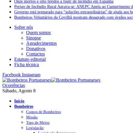
Onze mortos e oito feridos a fugir de incêndio em Espanha
Perigo de Incêndio Rural Agrava-se: ANEPC Apela ao Cumprimento d
Governo está preparado para “soluções extraordinárias” de ajuda aos 
Bombeiros Voluntários da Covilhã mostram desagrado com órgãos socia
Sobre nós
Quem somos
Sinopse
Agradecimentos
Donativos
Contactos
Estatuto editorial
Ficha técnica
Facebook
Instagram
Ocorrências
Sábado, Agosto 8
Início
Bombeiros
Corpos de Bombeiros
Missão
Tipo de Meios
Legislação