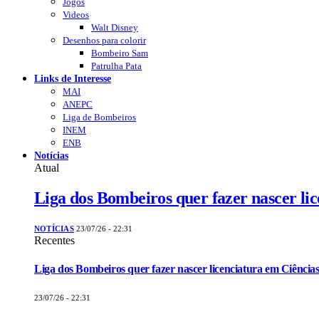
Jogos
Videos
Walt Disney
Desenhos para colorir
Bombeiro Sam
Patrulha Pata
Links de Interesse
MAI
ANEPC
Liga de Bombeiros
INEM
ENB
Notícias
Atual
Liga dos Bombeiros quer fazer nascer li
NOTÍCIAS
23/07/26 - 22:31
Recentes
Liga dos Bombeiros quer fazer nascer licenciatura em Ciências
23/07/26 - 22:31