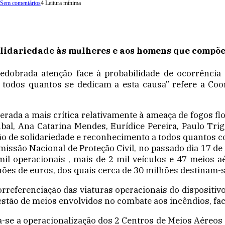
Sem comentários
4 Leitura mínima
idariedade às mulheres e aos homens que compõem 
edobrada atenção face à probabilidade de ocorrência
odos quantos se dedicam a esta causa” refere a Coo
rada a mais crítica relativamente à ameaça de fogos flo
úbal, Ana Catarina Mendes, Eurídice Pereira, Paulo Tri
ção de solidariedade e reconhecimento a todos quantos
issão Nacional de Proteção Civil, no passado dia 17 de
il operacionais , mais de 2 mil veículos e 47 meios a
hões de euros, dos quais cerca de 30 milhões destinam-
georreferenciação das viaturas operacionais do disposit
estão de meios envolvidos no combate aos incêndios, fac
va-se a operacionalização dos 2 Centros de Meios Aéreos