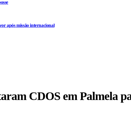
osse
or após missão internacional
itaram CDOS em Palmela par