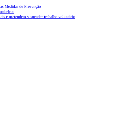
as Medidas de Prevenção
bombeiros
is e pretendem suspender trabalho voluntário