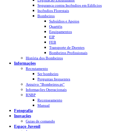
Legislação Estruturante
Segurança contra Incêndios em Edificios
Incêndios Florestais
Bombeiros
Subsídios e Apoios
Quartéis
Equipamentos
EIP
FEB
Transporte de Doentes
Bombeiros Profissionais
História dos Bombeiros
Informações
Recrutamento
Ser bombeiro
Perguntas frequentes
Arquivo “Bombeiros.pt”
Informações Operacionais
RNBP
Recenseamento
Manual
Fotografia
Inovações
Guias de comando
Espaço Juvenil