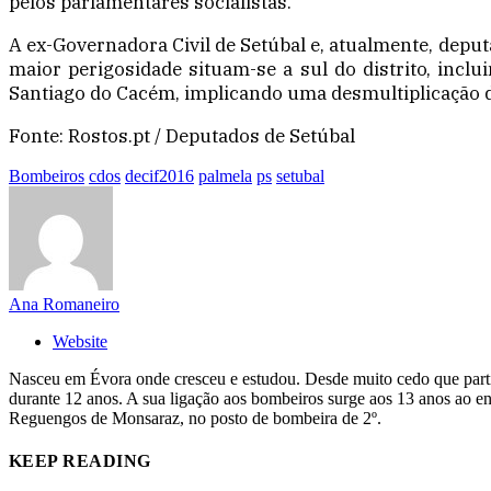
pelos parlamentares socialistas.
A ex-Governadora Civil de Setúbal e, atualmente, deputad
maior perigosidade situam-se a sul do distrito, inclu
Santiago do Cacém, implicando uma desmultiplicação do 
Fonte: Rostos.pt / Deputados de Setúbal
Bombeiros
cdos
decif2016
palmela
ps
setubal
Ana Romaneiro
Website
Nasceu em Évora onde cresceu e estudou. Desde muito cedo que partilh
durante 12 anos. A sua ligação aos bombeiros surge aos 13 anos ao e
Reguengos de Monsaraz, no posto de bombeira de 2º.
KEEP READING