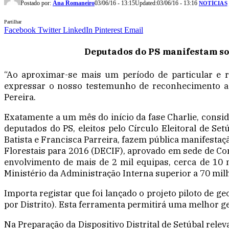
Postado por:
Ana Romaneiro
03/06/16 - 13:15
Updated:
03/06/16 - 13:16
NOTÍCIAS
Partilhar
Facebook
Twitter
LinkedIn
Pinterest
Email
Deputados do PS manifestam sol
“Ao aproximar-se mais um período de particular e r
expressar o nosso testemunho de reconhecimento a t
Pereira.
Exatamente a um mês do início da fase Charlie, conside
deputados do PS, eleitos pelo Círculo Eleitoral de Set
Batista e Francisca Parreira, fazem pública manifesta
Florestais para 2016 (DECIF), aprovado em sede de Com
envolvimento de mais de 2 mil equipas, cerca de 10 m
Ministério da Administração Interna superior a 70 mil
Importa registar que foi lançado o projeto piloto de 
por Distrito). Esta ferramenta permitirá uma melhor g
Na Preparação da Dispositivo Distrital de Setúbal rele