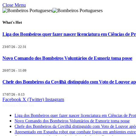
Close Menu
What's Hot
Liga dos Bombeiros quer fazer nascer licenciatura em Ciências de Pr
23/07/26 - 22:31
Novo Comando dos Bombeiros Voluntários de Esmoriz toma posse
20/07/26 - 11:09
Chefe dos Bombeiros da Covilhã distinguido com Voto de Louvor apó
17/07/26 - 0:13
Facebook
X (Twitter)
Instagram
Últimas Notícias
Liga dos Bombeiros quer fazer nascer licenciatura em Ciências de Pro
Novo Comando dos Bombeiros Voluntários de Esmoriz toma posse
Chefe dos Bombeiros da Covilhã distinguido com Voto de Louvor após
Apresentado em Espanha robot que combate fogos em ambientes extr