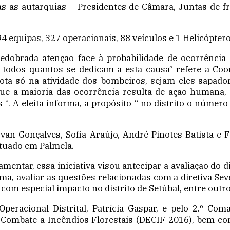
s as autarquias – Presidentes de Câmara, Juntas de fre
, 94 equipas, 327 operacionais, 88 veículos e 1 Helicópt
edobrada atenção face à probabilidade de ocorrência
odos quantos se dedicam a esta causa” refere a Coo
ota só na atividade dos bombeiros, sejam eles sapador
que a maioria das ocorrência resulta de ação humana,
“. A eleita informa, a propósito “ no distrito o número
Ivan Gonçalves, Sofia Araújo, André Pinotes Batista 
ituado em Palmela.
mentar, essa iniciativa visou antecipar a avaliação do d
a, avaliar as questões relacionadas com a diretiva Se
 com especial impacto no distrito de Setúbal, entre outr
peracional Distrital, Patrícia Gaspar, e pelo 2.º Com
e Combate a Incêndios Florestais (DECIF 2016), bem c