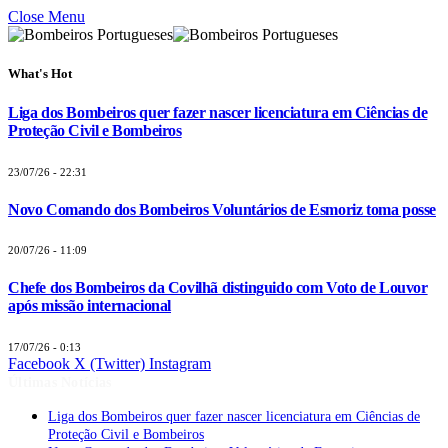
Close Menu
What's Hot
Liga dos Bombeiros quer fazer nascer licenciatura em Ciências de
Proteção Civil e Bombeiros
23/07/26 - 22:31
Novo Comando dos Bombeiros Voluntários de Esmoriz toma posse
20/07/26 - 11:09
Chefe dos Bombeiros da Covilhã distinguido com Voto de Louvor
após missão internacional
17/07/26 - 0:13
Facebook
X (Twitter)
Instagram
Últimas Notícias
Liga dos Bombeiros quer fazer nascer licenciatura em Ciências de
Proteção Civil e Bombeiros