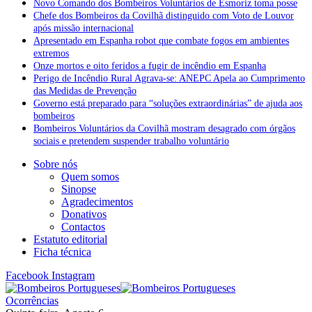
Novo Comando dos Bombeiros Voluntários de Esmoriz toma posse
Chefe dos Bombeiros da Covilhã distinguido com Voto de Louvor
após missão internacional
Apresentado em Espanha robot que combate fogos em ambientes
extremos
Onze mortos e oito feridos a fugir de incêndio em Espanha
Perigo de Incêndio Rural Agrava-se: ANEPC Apela ao Cumprimento
das Medidas de Prevenção
Governo está preparado para “soluções extraordinárias” de ajuda aos
bombeiros
Bombeiros Voluntários da Covilhã mostram desagrado com órgãos
sociais e pretendem suspender trabalho voluntário
Sobre nós
Quem somos
Sinopse
Agradecimentos
Donativos
Contactos
Estatuto editorial
Ficha técnica
Facebook
Instagram
Ocorrências