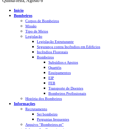
Quinta-feira, Agosto 6
Início
Bombeiros
Corpos de Bombeiros
Missão
Tipo de Meios
Legislação
Legislação Estruturante
Segurança contra Incêndios em Edificios
Incêndios Florestais
Bombeiros
Subsídios e Apoios
Quartéis
Equipamentos
EIP
FEB
Transporte de Doentes
Bombeiros Profissionais
História dos Bombeiros
Informações
Recrutamento
Ser bombeiro
Perguntas frequentes
Arquivo “Bombeiros.pt”