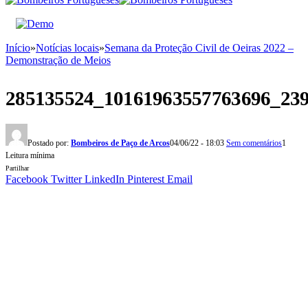
Início
»
Notícias locais
»
Semana da Proteção Civil de Oeiras 2022 –
Demonstração de Meios
285135524_10161963557763696_23
Postado por:
Bombeiros de Paço de Arcos
04/06/22 - 18:03
Sem comentários
1
Leitura mínima
Partilhar
Facebook
Twitter
LinkedIn
Pinterest
Email