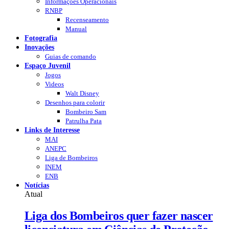
Informações Operacionais
RNBP
Recenseamento
Manual
Fotografia
Inovações
Guias de comando
Espaço Juvenil
Jogos
Videos
Walt Disney
Desenhos para colorir
Bombeiro Sam
Patrulha Pata
Links de Interesse
MAI
ANEPC
Liga de Bombeiros
INEM
ENB
Notícias
Atual
Liga dos Bombeiros quer fazer nascer