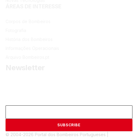
Novas Tecnologias
ÁREAS DE INTERESSE
Corpos de Bombeiros
Fotografia
História dos Bombeiros
Informações Operacionais
Arquivo Bombeiros.pt
Newsletter
Receba as últimas informações do portal dos Bombeiros
Portugueses.
Email
© 2004-2026 Portal dos Bombeiros Portugueses |