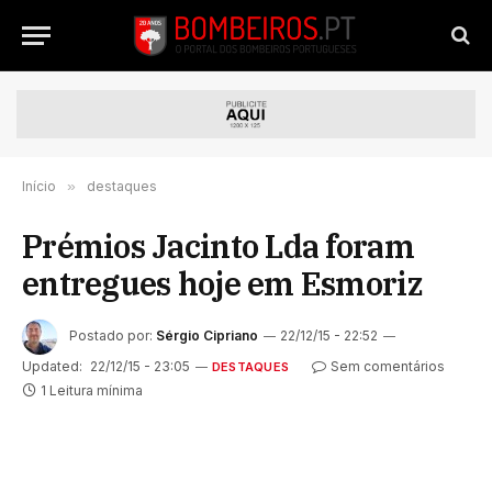
Início
»
destaques
Prémios Jacinto Lda foram
entregues hoje em Esmoriz
Postado por:
Sérgio Cipriano
22/12/15 - 22:52
Updated:
22/12/15 - 23:05
Sem comentários
DESTAQUES
1 Leitura mínima