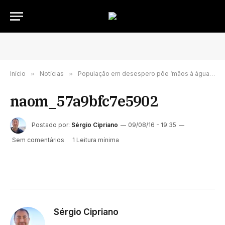
Início
»
Notícias
»
População em desespero põe ‘mãos à água’ e ajuda a combater incêndios
naom_57a9bfc7e5902
Postado por:
Sérgio Cipriano
09/08/16 - 19:35
Sem comentários
1 Leitura mínima
Sérgio Cipriano