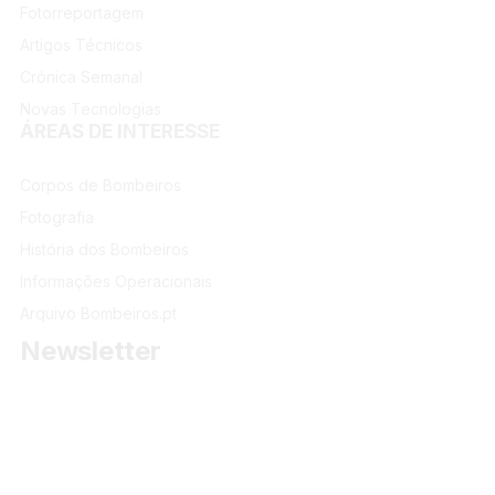
Fotorreportagem
Artigos Técnicos
Crónica Semanal
Novas Tecnologias
ÁREAS DE INTERESSE
Corpos de Bombeiros
Fotografia
História dos Bombeiros
Informações Operacionais
Arquivo Bombeiros.pt
Newsletter
Receba as últimas informações do portal dos Bombeiros
Portugueses.
Email