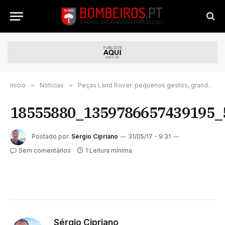
Início
»
Notícias
»
Peças Land Rover: pequenos gestos, grandes atitudes.
18555880_1359786657439195_
Postado por:
Sérgio Cipriano
31/05/17 - 9:31
Sem comentários
1 Leitura mínima
Sérgio Cipriano