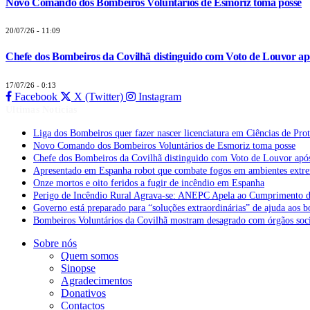
Novo Comando dos Bombeiros Voluntários de Esmoriz toma posse
20/07/26 - 11:09
Chefe dos Bombeiros da Covilhã distinguido com Voto de Louvor apó
17/07/26 - 0:13
Facebook
X (Twitter)
Instagram
Últimas Notícias
Liga dos Bombeiros quer fazer nascer licenciatura em Ciências de Pro
Novo Comando dos Bombeiros Voluntários de Esmoriz toma posse
Chefe dos Bombeiros da Covilhã distinguido com Voto de Louvor após
Apresentado em Espanha robot que combate fogos em ambientes extr
Onze mortos e oito feridos a fugir de incêndio em Espanha
Perigo de Incêndio Rural Agrava-se: ANEPC Apela ao Cumprimento d
Governo está preparado para “soluções extraordinárias” de ajuda aos 
Bombeiros Voluntários da Covilhã mostram desagrado com órgãos socia
Sobre nós
Quem somos
Sinopse
Agradecimentos
Donativos
Contactos