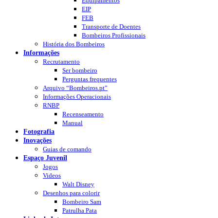
Equipamentos
EIP
FEB
Transporte de Doentes
Bombeiros Profissionais
História dos Bombeiros
Informações
Recrutamento
Ser bombeiro
Perguntas frequentes
Arquivo “Bombeiros.pt”
Informações Operacionais
RNBP
Recenseamento
Manual
Fotografia
Inovações
Guias de comando
Espaço Juvenil
Jogos
Videos
Walt Disney
Desenhos para colorir
Bombeiro Sam
Patrulha Pata