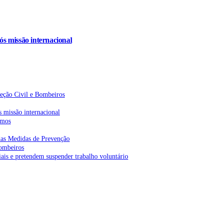
s missão internacional
teção Civil e Bombeiros
 missão internacional
emos
as Medidas de Prevenção
bombeiros
is e pretendem suspender trabalho voluntário