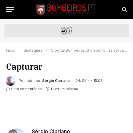
Início
»
destaques
»
O portal Bombeiros.pt disponibiliza aplicação pioneira em Portugal
Capturar
Postado por:
Sérgio Cipriano
24/12/14 - 15:08
Sem comentários
1 Leitura mínima
Sérgio Cipriano