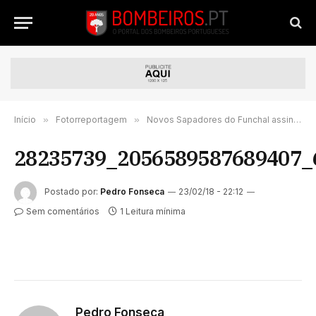
Início
»
Fotorreportagem
»
Novos Sapadores do Funchal assinaram o contrato e começam a recruta segunda-feira | FOTORREPORTAGEM
28235739_2056589587689407_
Postado por:
Pedro Fonseca
23/02/18 - 22:12
Sem comentários
1 Leitura mínima
Pedro Fonseca