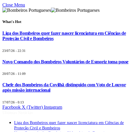
Close Menu
What's Hot
Liga dos Bombeiros quer fazer nascer licenciatura em Ciências de
Proteção Civil e Bombeiros
23/07/26 - 22:31
Novo Comando dos Bombeiros Voluntários de Esmoriz toma posse
20/07/26 - 11:09
Chefe dos Bombeiros da Covilhã distinguido com Voto de Louvor
após missão internacional
17/07/26 - 0:13
Facebook
X (Twitter)
Instagram
Últimas Notícias
Liga dos Bombeiros quer fazer nascer licenciatura em Ciências de
Proteção Civil e Bombeiros