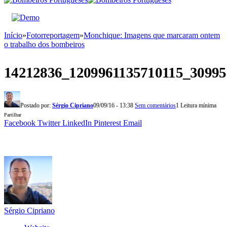
Início
»
Fotorreportagem
»
Monchique: Imagens que marcaram ontem
o trabalho dos bombeiros
14212836_1209961135710115_30995
Postado por:
Sérgio Cipriano
09/09/16 - 13:38
Sem comentários
1 Leitura mínima
Partilhar
Facebook
Twitter
LinkedIn
Pinterest
Email
Sérgio Cipriano