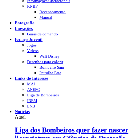
Informações Operacionais
RNBP
Recenseamento
Manual
Fotografia
Inovações
Guias de comando
Espaço Juvenil
Jogos
Videos
Walt Disney
Desenhos para colorir
Bombeiro Sam
Patrulha Pata
Links de Interesse
MAI
ANEPC
Liga de Bombeiros
INEM
ENB
Notícias
Atual
Liga dos Bombeiros quer fazer nascer