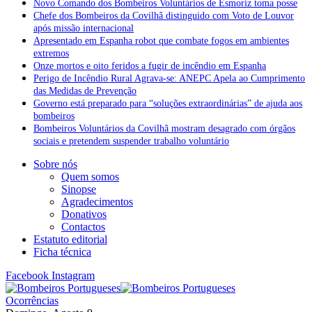
Novo Comando dos Bombeiros Voluntários de Esmoriz toma posse
Chefe dos Bombeiros da Covilhã distinguido com Voto de Louvor
após missão internacional
Apresentado em Espanha robot que combate fogos em ambientes
extremos
Onze mortos e oito feridos a fugir de incêndio em Espanha
Perigo de Incêndio Rural Agrava-se: ANEPC Apela ao Cumprimento
das Medidas de Prevenção
Governo está preparado para “soluções extraordinárias” de ajuda aos
bombeiros
Bombeiros Voluntários da Covilhã mostram desagrado com órgãos
sociais e pretendem suspender trabalho voluntário
Sobre nós
Quem somos
Sinopse
Agradecimentos
Donativos
Contactos
Estatuto editorial
Ficha técnica
Facebook
Instagram
Ocorrências