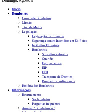
Domingo, Agosto 9
Início
Bombeiros
Corpos de Bombeiros
Missão
Tipo de Meios
Legislação
Legislação Estruturante
Segurança contra Incêndios em Edificios
Incêndios Florestais
Bombeiros
Subsídios e Apoios
Quartéis
Equipamentos
EIP
FEB
Transporte de Doentes
Bombeiros Profissionais
História dos Bombeiros
Informações
Recrutamento
Ser bombeiro
Perguntas frequentes
Arquivo “Bombeiros.pt”