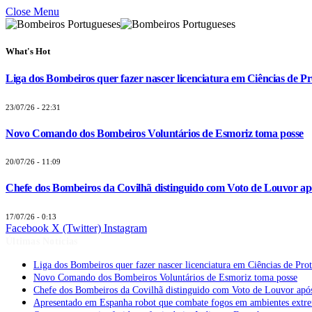
Close Menu
What's Hot
Liga dos Bombeiros quer fazer nascer licenciatura em Ciências de Pr
23/07/26 - 22:31
Novo Comando dos Bombeiros Voluntários de Esmoriz toma posse
20/07/26 - 11:09
Chefe dos Bombeiros da Covilhã distinguido com Voto de Louvor apó
17/07/26 - 0:13
Facebook
X (Twitter)
Instagram
Últimas Notícias
Liga dos Bombeiros quer fazer nascer licenciatura em Ciências de Pro
Novo Comando dos Bombeiros Voluntários de Esmoriz toma posse
Chefe dos Bombeiros da Covilhã distinguido com Voto de Louvor após
Apresentado em Espanha robot que combate fogos em ambientes extr