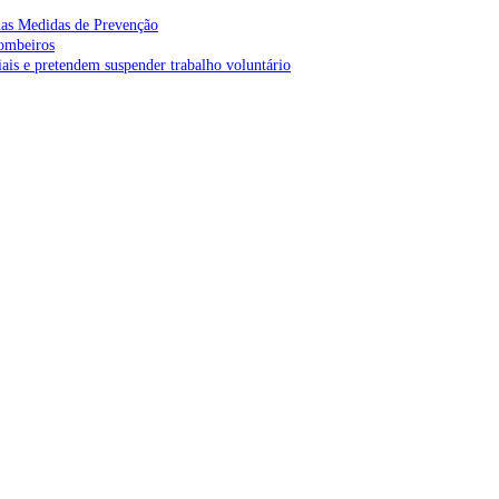
as Medidas de Prevenção
bombeiros
is e pretendem suspender trabalho voluntário