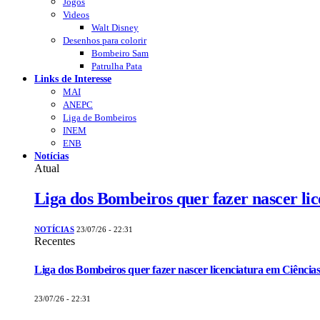
Jogos
Videos
Walt Disney
Desenhos para colorir
Bombeiro Sam
Patrulha Pata
Links de Interesse
MAI
ANEPC
Liga de Bombeiros
INEM
ENB
Notícias
Atual
Liga dos Bombeiros quer fazer nascer li
NOTÍCIAS
23/07/26 - 22:31
Recentes
Liga dos Bombeiros quer fazer nascer licenciatura em Ciências
23/07/26 - 22:31