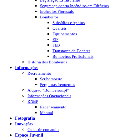
Legislação Estruturante
Segurança contra Incêndios em Edificios
Incêndios Florestais
Bombeiros
Subsídios e Apoios
Quartéis
Equipamentos
EIP
FEB
Transporte de Doentes
Bombeiros Profissionais
História dos Bombeiros
Informações
Recrutamento
Ser bombeiro
Perguntas frequentes
Arquivo “Bombeiros.pt”
Informações Operacionais
RNBP
Recenseamento
Manual
Fotografia
Inovações
Guias de comando
Espaço Juvenil