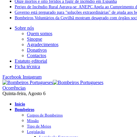
Onze mortos e oito feridos a fugir de incêndio em Espanha
Perigo de Incêndio Rural Agrava-se: ANEPC Apela ao Cumprimento d
Governo está preparado para “soluções extraordinárias” de ajuda aos 
Bombeiros Voluntários da Covilhã mostram desagrado com órgãos socia
Sobre nós
Quem somos
Sinopse
Agradecimentos
Donativos
Contactos
Estatuto editorial
Ficha técnica
Facebook
Instagram
Ocorrências
Quinta-feira, Agosto 6
Início
Bombeiros
Corpos de Bombeiros
Missão
Tipo de Meios
Legislação