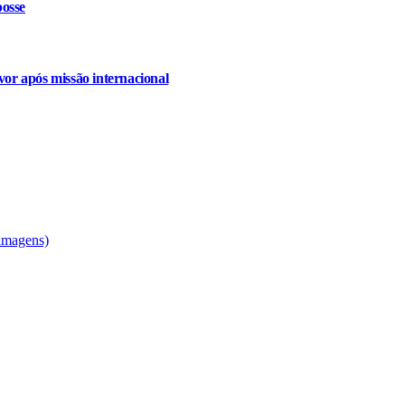
osse
or após missão internacional
 imagens)