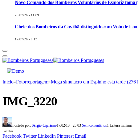
Novo Comando dos Bombeiros Voluntários de Esmoriz toma p
20/07/26 - 11:09
Chefe dos Bombeiros da Covilhã distinguido com Voto de Louv
17/07/26 - 0:13
Início
»
Fotorreportagem
»
Mega simulacro em Espinho esta tarde (276
IMG_3220
Postado por:
Sérgio Cipriano
17/02/13 - 23:03
Sem comentários
1 Leitura mínima
Partilhar
Facebook
Twitter
LinkedIn
Pinterest
Email