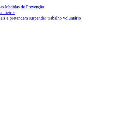
as Medidas de Prevenção
bombeiros
is e pretendem suspender trabalho voluntário