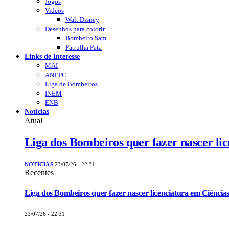
Jogos
Videos
Walt Disney
Desenhos para colorir
Bombeiro Sam
Patrulha Pata
Links de Interesse
MAI
ANEPC
Liga de Bombeiros
INEM
ENB
Notícias
Atual
Liga dos Bombeiros quer fazer nascer li
NOTÍCIAS
23/07/26 - 22:31
Recentes
Liga dos Bombeiros quer fazer nascer licenciatura em Ciências
23/07/26 - 22:31