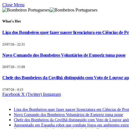
Close Menu
What's Hot
Liga dos Bombeiros quer fazer nascer licenciatura em Ciências de Pr
23/07/26 - 22:31
Novo Comando dos Bombeiros Voluntários de Esmoriz toma posse
20/07/26 - 11:09
Chefe dos Bombeiros da Covilhã distinguido com Voto de Louvor apó
17/07/26 - 0:13
Facebook
X (Twitter)
Instagram
Últimas Notícias
Liga dos Bombeiros quer fazer nascer licenciatura em Ciências de Pro
Novo Comando dos Bombeiros Voluntários de Esmoriz toma posse
Chefe dos Bombeiros da Covilhã distinguido com Voto de Louvor após
Apresentado em Espanha robot que combate fogos em ambientes extr