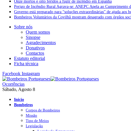
Onze mortos e oito feridos a fugir de incêndio em Espanha
Perigo de Incêndio Rural Agrava-se: ANEPC Apela ao Cumprimento d
Governo está preparado para “soluções extraordinárias” de ajuda aos 
Bombeiros Voluntários da Covilhã mostram desagrado com órgãos socia
Sobre nós
Quem somos
Sinopse
Agradecimentos
Donativos
Contactos
Estatuto editorial
Ficha técnica
Facebook
Instagram
Ocorrências
Sábado, Agosto 8
Início
Bombeiros
Corpos de Bombeiros
Missão
Tipo de Meios
Legislação