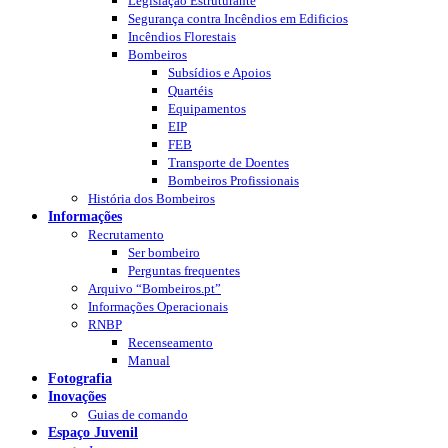
Legislação Estruturante
Segurança contra Incêndios em Edificios
Incêndios Florestais
Bombeiros
Subsídios e Apoios
Quartéis
Equipamentos
EIP
FEB
Transporte de Doentes
Bombeiros Profissionais
História dos Bombeiros
Informações
Recrutamento
Ser bombeiro
Perguntas frequentes
Arquivo “Bombeiros.pt”
Informações Operacionais
RNBP
Recenseamento
Manual
Fotografia
Inovações
Guias de comando
Espaço Juvenil