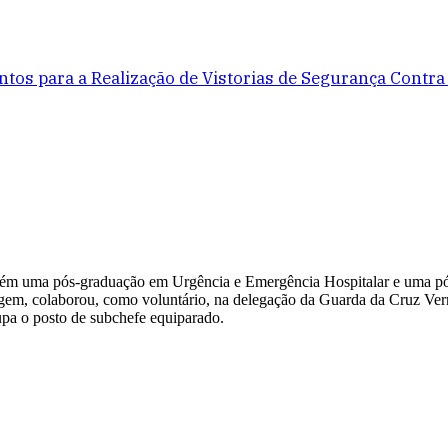
os para a Realização de Vistorias de Segurança Contra
bém uma pós-graduação em Urgência e Emergência Hospitalar e uma pó
magem, colaborou, como voluntário, na delegação da Guarda da Cruz Ver
pa o posto de subchefe equiparado.