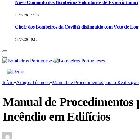
Novo Comando dos Bombeiros Voluntários de Esmoriz toma p
20/07/26 - 11:09
Chefe dos Bombeiros da Covilhã distinguido com Voto de Louv
17/07/26 - 0:13
Início
»
Artigos Técnicos
»
Manual de Procedimentos para a Realização 
Manual de Procedimentos p
Incêndio em Edifícios