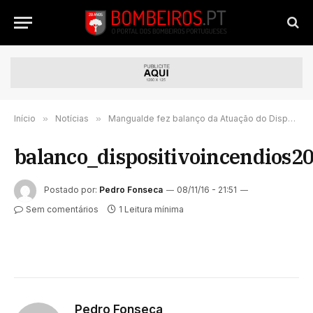
Início
»
Notícias
»
Mangualde fez balanço da Atuação do Dispositivo Especial contra Incêndios Florestais
balanco_dispositivoincendios2
Postado por:
Pedro Fonseca
08/11/16 - 21:51
Sem comentários
1 Leitura mínima
Pedro Fonseca