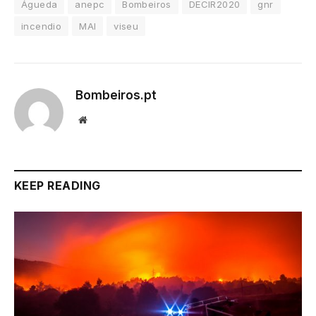
Águeda
anepc
Bombeiros
DECIR2020
gnr
incendio
MAI
viseu
Bombeiros.pt
Website
KEEP READING