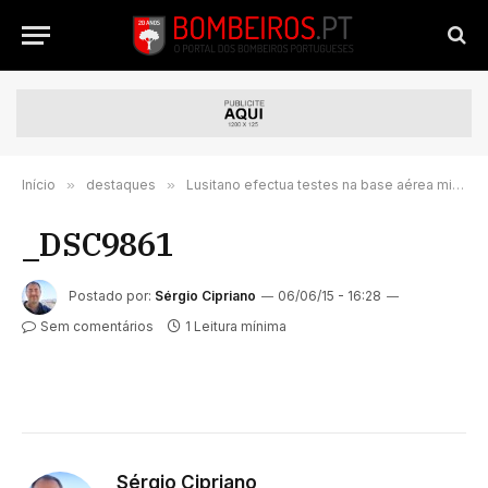
Início
»
destaques
»
Lusitano efectua testes na base aérea militar de Maceda, em Ovar
_DSC9861
Postado por:
Sérgio Cipriano
06/06/15 - 16:28
Sem comentários
1 Leitura mínima
Sérgio Cipriano