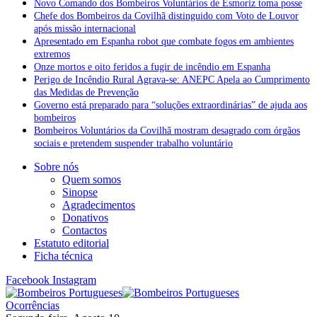
Novo Comando dos Bombeiros Voluntários de Esmoriz toma posse
Chefe dos Bombeiros da Covilhã distinguido com Voto de Louvor
após missão internacional
Apresentado em Espanha robot que combate fogos em ambientes
extremos
Onze mortos e oito feridos a fugir de incêndio em Espanha
Perigo de Incêndio Rural Agrava-se: ANEPC Apela ao Cumprimento
das Medidas de Prevenção
Governo está preparado para “soluções extraordinárias” de ajuda aos
bombeiros
Bombeiros Voluntários da Covilhã mostram desagrado com órgãos
sociais e pretendem suspender trabalho voluntário
Sobre nós
Quem somos
Sinopse
Agradecimentos
Donativos
Contactos
Estatuto editorial
Ficha técnica
Facebook
Instagram
Ocorrências