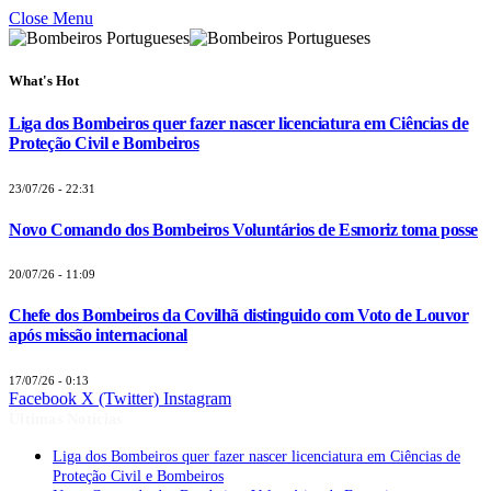
Close Menu
What's Hot
Liga dos Bombeiros quer fazer nascer licenciatura em Ciências de
Proteção Civil e Bombeiros
23/07/26 - 22:31
Novo Comando dos Bombeiros Voluntários de Esmoriz toma posse
20/07/26 - 11:09
Chefe dos Bombeiros da Covilhã distinguido com Voto de Louvor
após missão internacional
17/07/26 - 0:13
Facebook
X (Twitter)
Instagram
Últimas Notícias
Liga dos Bombeiros quer fazer nascer licenciatura em Ciências de
Proteção Civil e Bombeiros