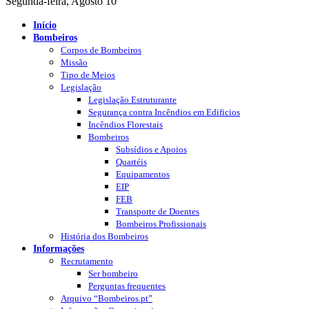
Segunda-feira, Agosto 10
Início
Bombeiros
Corpos de Bombeiros
Missão
Tipo de Meios
Legislação
Legislação Estruturante
Segurança contra Incêndios em Edificios
Incêndios Florestais
Bombeiros
Subsídios e Apoios
Quartéis
Equipamentos
EIP
FEB
Transporte de Doentes
Bombeiros Profissionais
História dos Bombeiros
Informações
Recrutamento
Ser bombeiro
Perguntas frequentes
Arquivo “Bombeiros.pt”