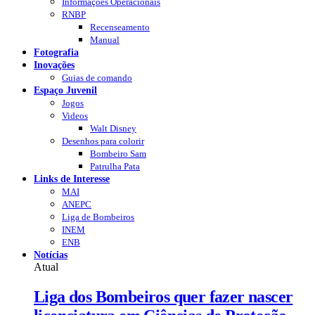
Informações Operacionais
RNBP
Recenseamento
Manual
Fotografia
Inovações
Guias de comando
Espaço Juvenil
Jogos
Videos
Walt Disney
Desenhos para colorir
Bombeiro Sam
Patrulha Pata
Links de Interesse
MAI
ANEPC
Liga de Bombeiros
INEM
ENB
Notícias
Atual
Liga dos Bombeiros quer fazer nascer