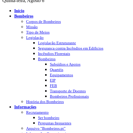
Quinta-feira, Agosto 6
Início
Bombeiros
Corpos de Bombeiros
Missão
Tipo de Meios
Legislação
Legislação Estruturante
Segurança contra Incêndios em Edificios
Incêndios Florestais
Bombeiros
Subsídios e Apoios
Quartéis
Equipamentos
EIP
FEB
Transporte de Doentes
Bombeiros Profissionais
História dos Bombeiros
Informações
Recrutamento
Ser bombeiro
Perguntas frequentes
Arquivo “Bombeiros.pt”