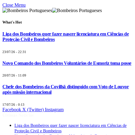
Close Menu
What's Hot
Liga dos Bombeiros quer fazer nascer licenciatura em Ciências de
Proteção Civil e Bombeiros
23/07/26 - 22:31
Novo Comando dos Bombeiros Voluntários de Esmoriz toma posse
20/07/26 - 11:09
Chefe dos Bombeiros da Covilhã distinguido com Voto de Louvor
após missão internacional
17/07/26 - 0:13
Facebook
X (Twitter)
Instagram
Últimas Notícias
Liga dos Bombeiros quer fazer nascer licenciatura em Ciências de
Proteção Civil e Bombeiros