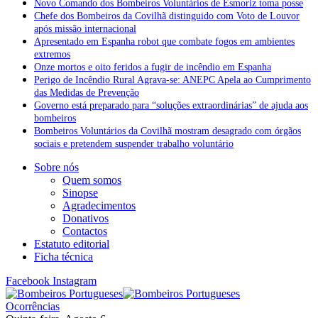
Novo Comando dos Bombeiros Voluntários de Esmoriz toma posse
Chefe dos Bombeiros da Covilhã distinguido com Voto de Louvor
após missão internacional
Apresentado em Espanha robot que combate fogos em ambientes
extremos
Onze mortos e oito feridos a fugir de incêndio em Espanha
Perigo de Incêndio Rural Agrava-se: ANEPC Apela ao Cumprimento
das Medidas de Prevenção
Governo está preparado para “soluções extraordinárias” de ajuda aos
bombeiros
Bombeiros Voluntários da Covilhã mostram desagrado com órgãos
sociais e pretendem suspender trabalho voluntário
Sobre nós
Quem somos
Sinopse
Agradecimentos
Donativos
Contactos
Estatuto editorial
Ficha técnica
Facebook
Instagram
Ocorrências