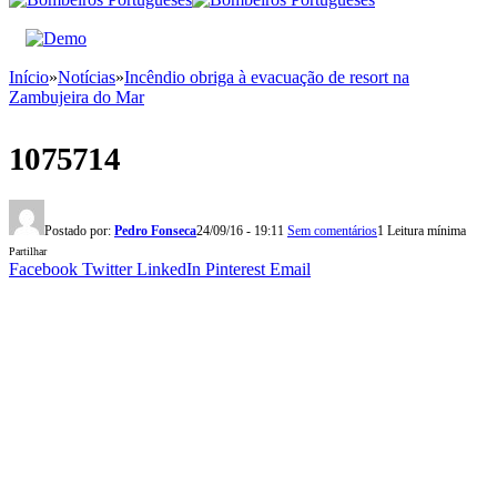
Início
»
Notícias
»
Incêndio obriga à evacuação de resort na
Zambujeira do Mar
1075714
Postado por:
Pedro Fonseca
24/09/16 - 19:11
Sem comentários
1 Leitura mínima
Partilhar
Facebook
Twitter
LinkedIn
Pinterest
Email