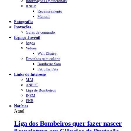
Informações Operacionais
RNBP
Recenseamento
Manual
Fotografia
Inovações
Guias de comando
Espaço Juvenil
Jogos
Videos
Walt Disney
Desenhos para colorir
Bombeiro Sam
Patrulha Pata
Links de Interesse
MAI
ANEPC
Liga de Bombeiros
INEM
ENB
Notícias
Atual
Liga dos Bombeiros quer fazer nascer