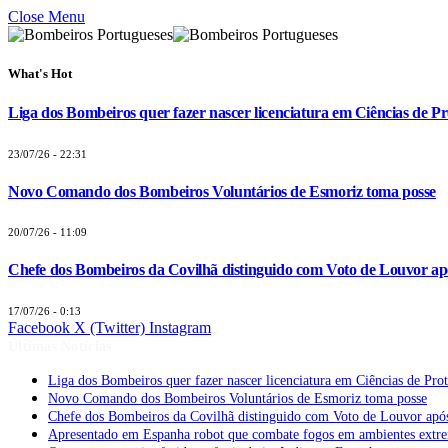
Close Menu
What's Hot
Liga dos Bombeiros quer fazer nascer licenciatura em Ciências de Pr
23/07/26 - 22:31
Novo Comando dos Bombeiros Voluntários de Esmoriz toma posse
20/07/26 - 11:09
Chefe dos Bombeiros da Covilhã distinguido com Voto de Louvor apó
17/07/26 - 0:13
Facebook
X (Twitter)
Instagram
Últimas Notícias
Liga dos Bombeiros quer fazer nascer licenciatura em Ciências de Pro
Novo Comando dos Bombeiros Voluntários de Esmoriz toma posse
Chefe dos Bombeiros da Covilhã distinguido com Voto de Louvor após
Apresentado em Espanha robot que combate fogos em ambientes extr