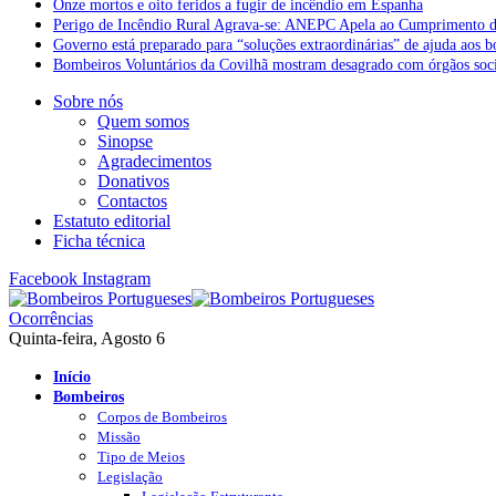
Onze mortos e oito feridos a fugir de incêndio em Espanha
Perigo de Incêndio Rural Agrava-se: ANEPC Apela ao Cumprimento d
Governo está preparado para “soluções extraordinárias” de ajuda aos 
Bombeiros Voluntários da Covilhã mostram desagrado com órgãos socia
Sobre nós
Quem somos
Sinopse
Agradecimentos
Donativos
Contactos
Estatuto editorial
Ficha técnica
Facebook
Instagram
Ocorrências
Quinta-feira, Agosto 6
Início
Bombeiros
Corpos de Bombeiros
Missão
Tipo de Meios
Legislação