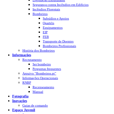
Legislação Estruturante
Segurança contra Incêndios em Edificios
Incêndios Florestais
Bombeiros
Subsídios e Apoios
Quartéis
Equipamentos
EIP
FEB
Transporte de Doentes
Bombeiros Profissionais
História dos Bombeiros
Informações
Recrutamento
Ser bombeiro
Perguntas frequentes
Arquivo “Bombeiros.pt”
Informações Operacionais
RNBP
Recenseamento
Manual
Fotografia
Inovações
Guias de comando
Espaço Juvenil