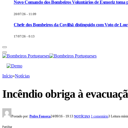
Novo Comando dos Bombeiros Voluntários de Esmoriz toma p
20/07/26 - 11:09
Chefe dos Bombeiros da Covilhã distinguido com Voto de Louv
17/07/26 - 0:13
Início
»
Notícias
Incêndio obriga à evacuaç
Postado por:
Pedro Fonseca
24/09/16 - 19:13
1 comentário
3 Leitura mín
NOTÍCIAS
Partilhar