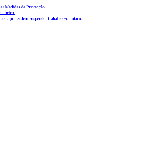
as Medidas de Prevenção
bombeiros
is e pretendem suspender trabalho voluntário