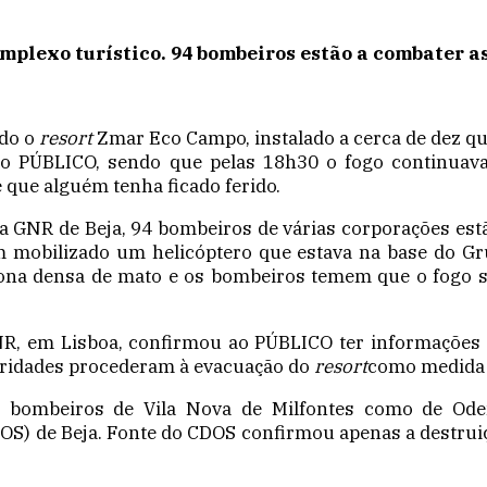
plexo turístico. 94 bombeiros estão a combater as
ado o
resort
Zmar Eco Campo, instalado a cerca de dez q
o PÚBLICO, sendo que pelas 18h30 o fogo continuava 
e que alguém tenha ficado ferido.
 GNR de Beja, 94 bombeiros de várias corporações est
m mobilizado um helicóptero que estava na base do G
na densa de mato e os bombeiros temem que o fogo se 
R, em Lisboa, confirmou ao PÚBLICO ter informações
toridades procederam à evacuação do
resort
como medida 
de bombeiros de Vila Nova de Milfontes como de Od
OS) de Beja. Fonte do CDOS confirmou apenas a destrui