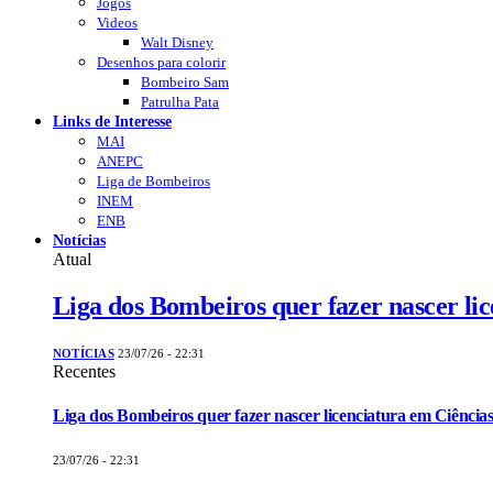
Jogos
Videos
Walt Disney
Desenhos para colorir
Bombeiro Sam
Patrulha Pata
Links de Interesse
MAI
ANEPC
Liga de Bombeiros
INEM
ENB
Notícias
Atual
Liga dos Bombeiros quer fazer nascer li
NOTÍCIAS
23/07/26 - 22:31
Recentes
Liga dos Bombeiros quer fazer nascer licenciatura em Ciências
23/07/26 - 22:31