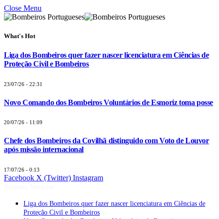
Close Menu
What's Hot
Liga dos Bombeiros quer fazer nascer licenciatura em Ciências de
Proteção Civil e Bombeiros
23/07/26 - 22:31
Novo Comando dos Bombeiros Voluntários de Esmoriz toma posse
20/07/26 - 11:09
Chefe dos Bombeiros da Covilhã distinguido com Voto de Louvor
após missão internacional
17/07/26 - 0:13
Facebook
X (Twitter)
Instagram
Últimas Notícias
Liga dos Bombeiros quer fazer nascer licenciatura em Ciências de
Proteção Civil e Bombeiros