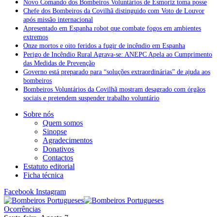
Novo Comando dos Bombeiros Voluntários de Esmoriz toma posse
Chefe dos Bombeiros da Covilhã distinguido com Voto de Louvor
após missão internacional
Apresentado em Espanha robot que combate fogos em ambientes
extremos
Onze mortos e oito feridos a fugir de incêndio em Espanha
Perigo de Incêndio Rural Agrava-se: ANEPC Apela ao Cumprimento
das Medidas de Prevenção
Governo está preparado para “soluções extraordinárias” de ajuda aos
bombeiros
Bombeiros Voluntários da Covilhã mostram desagrado com órgãos
sociais e pretendem suspender trabalho voluntário
Sobre nós
Quem somos
Sinopse
Agradecimentos
Donativos
Contactos
Estatuto editorial
Ficha técnica
Facebook
Instagram
Ocorrências