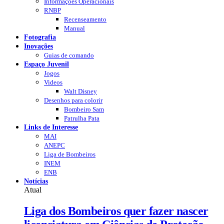
Informações Operacionais
RNBP
Recenseamento
Manual
Fotografia
Inovações
Guias de comando
Espaço Juvenil
Jogos
Videos
Walt Disney
Desenhos para colorir
Bombeiro Sam
Patrulha Pata
Links de Interesse
MAI
ANEPC
Liga de Bombeiros
INEM
ENB
Notícias
Atual
Liga dos Bombeiros quer fazer nascer