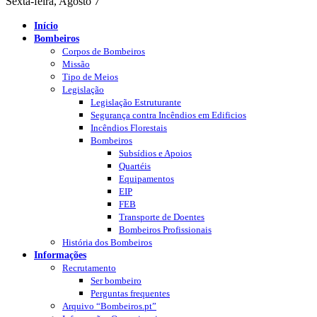
Sexta-feira, Agosto 7
Início
Bombeiros
Corpos de Bombeiros
Missão
Tipo de Meios
Legislação
Legislação Estruturante
Segurança contra Incêndios em Edificios
Incêndios Florestais
Bombeiros
Subsídios e Apoios
Quartéis
Equipamentos
EIP
FEB
Transporte de Doentes
Bombeiros Profissionais
História dos Bombeiros
Informações
Recrutamento
Ser bombeiro
Perguntas frequentes
Arquivo “Bombeiros.pt”