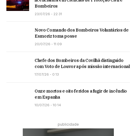
licenciatura em Ciências de Proteção Civil e
Bombeiros
23/07/26 - 22:31
Novo Comando dos Bombeiros Voluntários de
Esmoriz toma posse
20/07/26 - 11:09
Chefe dos Bombeiros da Covilhã distinguido
com Voto de Louvor após missão internacional
17/07/26 - 0:13
Onze mortos e oito feridos a fugir de incêndio
em Espanha
10/07/26 - 10:14
publicidade