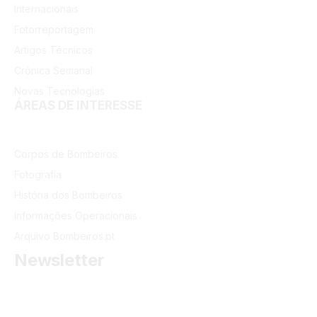
Internacionais
Fotorreportagem
Artigos Técnicos
Crónica Semanal
Novas Tecnologias
ÁREAS DE INTERESSE
Corpos de Bombeiros
Fotografia
História dos Bombeiros
Informações Operacionais
Arquivo Bombeiros.pt
Newsletter
Receba as últimas informações do portal dos Bombeiros
Portugueses.