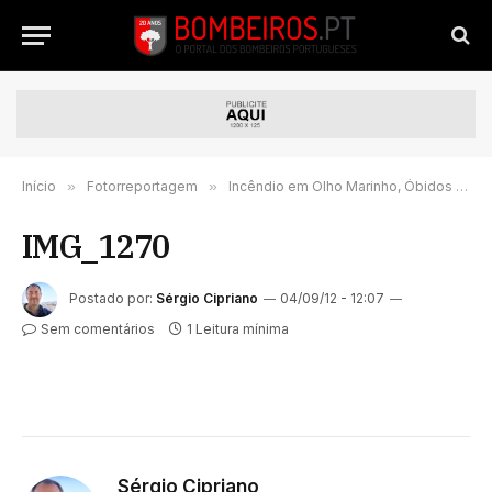
Início
»
Fotorreportagem
»
Incêndio em Olho Marinho, Óbidos – 1 de Setembro 2012
IMG_1270
Postado por:
Sérgio Cipriano
04/09/12 - 12:07
Sem comentários
1 Leitura mínima
Sérgio Cipriano