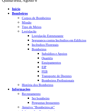
Quinta-feira, Agosto 6
Início
Bombeiros
Corpos de Bombeiros
Missão
Tipo de Meios
Legislação
Legislação Estruturante
Segurança contra Incêndios em Edificios
Incêndios Florestais
Bombeiros
Subsídios e Apoios
Quartéis
Equipamentos
EIP
FEB
Transporte de Doentes
Bombeiros Profissionais
História dos Bombeiros
Informações
Recrutamento
Ser bombeiro
Perguntas frequentes
Arquivo “Bombeiros.pt”