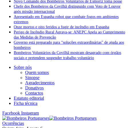
Novo Comando dos Bombeiros Voluntários de Esmoriz toma posse
Chefe dos Bombeiros da Covilhã distinguido com Voto de Louvor
após missão internacional
Apresentado em Espanha robot que combate fogos em ambientes
extremos
Onze mortos e oito feridos a fugir de incêndio em Espanha
Perigo de Incêndio Rural Agrava-se: ANEPC Apela ao Cumprimento
das Medidas de Prevenção
Governo está preparado para “soluções extraordinárias” de ajuda aos
bombeiros
Bombeiros Voluntários da Covilhã mostram desagrado com órgãos
sociais e pretendem suspender trabalho voluntário
Sobre nós
Quem somos
Sinopse
Agradecimentos
Donativos
Contactos
Estatuto editorial
Ficha técnica
Facebook
Instagram
Ocorrências