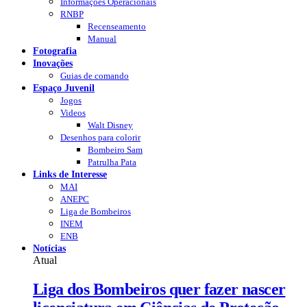
Informações Operacionais
RNBP
Recenseamento
Manual
Fotografia
Inovações
Guias de comando
Espaço Juvenil
Jogos
Videos
Walt Disney
Desenhos para colorir
Bombeiro Sam
Patrulha Pata
Links de Interesse
MAI
ANEPC
Liga de Bombeiros
INEM
ENB
Notícias
Atual
Liga dos Bombeiros quer fazer nascer