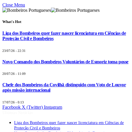
Close Menu
What's Hot
Liga dos Bombeiros quer fazer nascer licenciatura em Ciências de
Proteção Civil e Bombeiros
23/07/26 - 22:31
Novo Comando dos Bombeiros Voluntários de Esmoriz toma posse
20/07/26 - 11:09
Chefe dos Bombeiros da Covilhã distinguido com Voto de Louvor
após missão internacional
17/07/26 - 0:13
Facebook
X (Twitter)
Instagram
Últimas Notícias
Liga dos Bombeiros quer fazer nascer licenciatura em Ciências de
Proteção Civil e Bombeiros