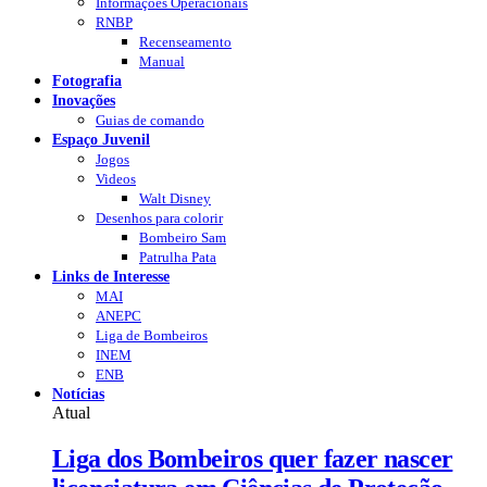
Informações Operacionais
RNBP
Recenseamento
Manual
Fotografia
Inovações
Guias de comando
Espaço Juvenil
Jogos
Videos
Walt Disney
Desenhos para colorir
Bombeiro Sam
Patrulha Pata
Links de Interesse
MAI
ANEPC
Liga de Bombeiros
INEM
ENB
Notícias
Atual
Liga dos Bombeiros quer fazer nascer