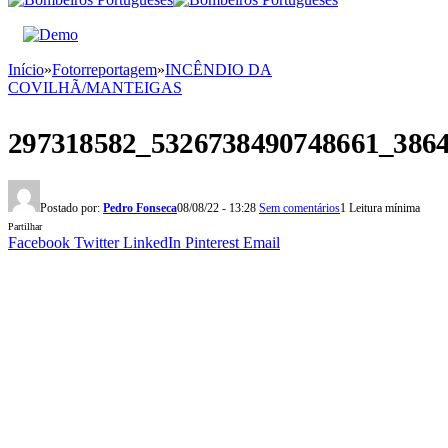
Início
»
Fotorreportagem
»
INCÊNDIO DA
COVILHÃ/MANTEIGAS
297318582_5326738490748661_386
Postado por:
Pedro Fonseca
08/08/22 - 13:28
Sem comentários
1 Leitura mínima
Partilhar
Facebook
Twitter
LinkedIn
Pinterest
Email