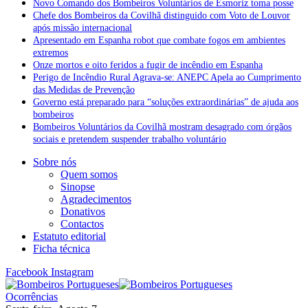
Novo Comando dos Bombeiros Voluntários de Esmoriz toma posse
Chefe dos Bombeiros da Covilhã distinguido com Voto de Louvor
após missão internacional
Apresentado em Espanha robot que combate fogos em ambientes
extremos
Onze mortos e oito feridos a fugir de incêndio em Espanha
Perigo de Incêndio Rural Agrava-se: ANEPC Apela ao Cumprimento
das Medidas de Prevenção
Governo está preparado para “soluções extraordinárias” de ajuda aos
bombeiros
Bombeiros Voluntários da Covilhã mostram desagrado com órgãos
sociais e pretendem suspender trabalho voluntário
Sobre nós
Quem somos
Sinopse
Agradecimentos
Donativos
Contactos
Estatuto editorial
Ficha técnica
Facebook
Instagram
Ocorrências