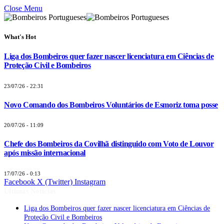
Close Menu
What's Hot
Liga dos Bombeiros quer fazer nascer licenciatura em Ciências de
Proteção Civil e Bombeiros
23/07/26 - 22:31
Novo Comando dos Bombeiros Voluntários de Esmoriz toma posse
20/07/26 - 11:09
Chefe dos Bombeiros da Covilhã distinguido com Voto de Louvor
após missão internacional
17/07/26 - 0:13
Facebook
X (Twitter)
Instagram
Últimas Notícias
Liga dos Bombeiros quer fazer nascer licenciatura em Ciências de
Proteção Civil e Bombeiros