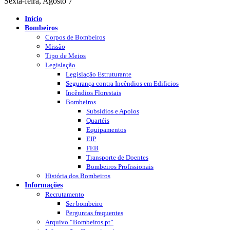
Sexta-feira, Agosto 7
Início
Bombeiros
Corpos de Bombeiros
Missão
Tipo de Meios
Legislação
Legislação Estruturante
Segurança contra Incêndios em Edificios
Incêndios Florestais
Bombeiros
Subsídios e Apoios
Quartéis
Equipamentos
EIP
FEB
Transporte de Doentes
Bombeiros Profissionais
História dos Bombeiros
Informações
Recrutamento
Ser bombeiro
Perguntas frequentes
Arquivo “Bombeiros.pt”