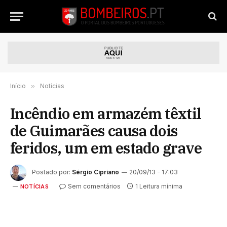
Início
»
Notícias
Incêndio em armazém têxtil
de Guimarães causa dois
feridos, um em estado grave
Postado por:
Sérgio Cipriano
20/09/13 - 17:03
Sem comentários
1 Leitura mínima
NOTÍCIAS