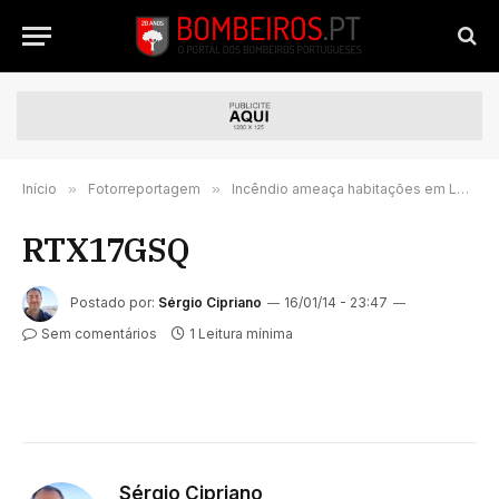
Início
»
Fotorreportagem
»
Incêndio ameaça habitações em Los Angeles
RTX17GSQ
Postado por:
Sérgio Cipriano
16/01/14 - 23:47
Sem comentários
1 Leitura mínima
Sérgio Cipriano