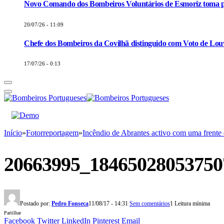
Novo Comando dos Bombeiros Voluntários de Esmoriz toma p
20/07/26 - 11:09
Chefe dos Bombeiros da Covilhã distinguido com Voto de Louv
17/07/26 - 0:13
Início
»
Fotorreportagem
»
Incêndio de Abrantes activo com uma fr
20663995_18465028053750
Postado por:
Pedro Fonseca
11/08/17 - 14:31
Sem comentários
1 Leitura mínima
Partilhar
Facebook
Twitter
LinkedIn
Pinterest
Email