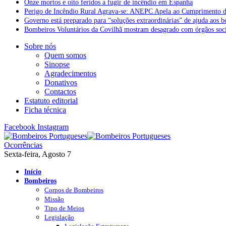
Onze mortos e oito feridos a fugir de incêndio em Espanha
Perigo de Incêndio Rural Agrava-se: ANEPC Apela ao Cumprimento d
Governo está preparado para “soluções extraordinárias” de ajuda aos 
Bombeiros Voluntários da Covilhã mostram desagrado com órgãos socia
Sobre nós
Quem somos
Sinopse
Agradecimentos
Donativos
Contactos
Estatuto editorial
Ficha técnica
Facebook
Instagram
Ocorrências
Sexta-feira, Agosto 7
Início
Bombeiros
Corpos de Bombeiros
Missão
Tipo de Meios
Legislação