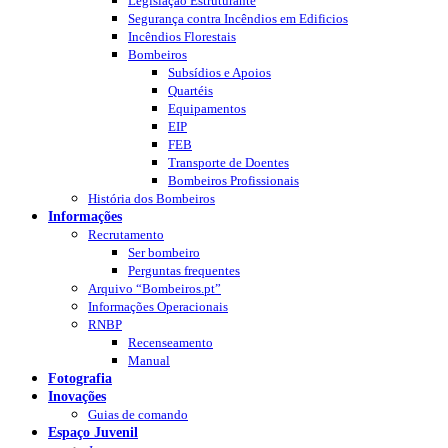
Legislação Estruturante
Segurança contra Incêndios em Edificios
Incêndios Florestais
Bombeiros
Subsídios e Apoios
Quartéis
Equipamentos
EIP
FEB
Transporte de Doentes
Bombeiros Profissionais
História dos Bombeiros
Informações
Recrutamento
Ser bombeiro
Perguntas frequentes
Arquivo “Bombeiros.pt”
Informações Operacionais
RNBP
Recenseamento
Manual
Fotografia
Inovações
Guias de comando
Espaço Juvenil