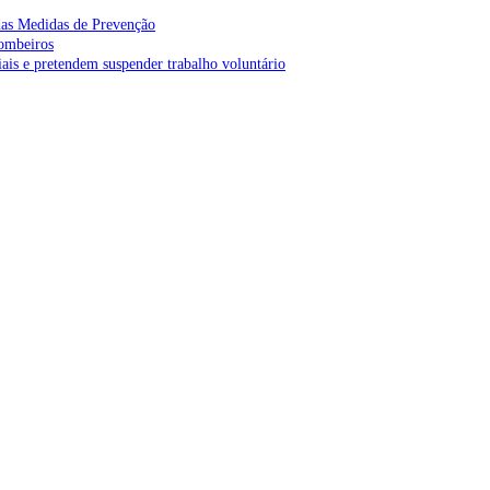
as Medidas de Prevenção
bombeiros
is e pretendem suspender trabalho voluntário