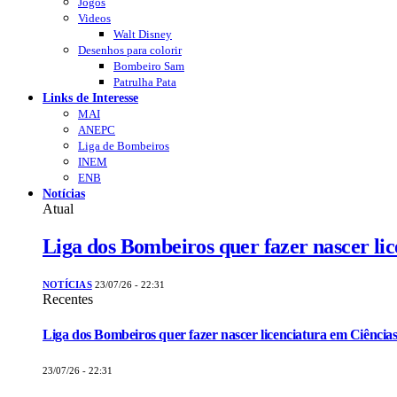
Jogos
Videos
Walt Disney
Desenhos para colorir
Bombeiro Sam
Patrulha Pata
Links de Interesse
MAI
ANEPC
Liga de Bombeiros
INEM
ENB
Notícias
Atual
Liga dos Bombeiros quer fazer nascer li
NOTÍCIAS
23/07/26 - 22:31
Recentes
Liga dos Bombeiros quer fazer nascer licenciatura em Ciências
23/07/26 - 22:31