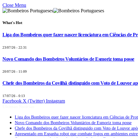
Close Menu
What's Hot
Liga dos Bombeiros quer fazer nascer licenciatura em Ciências de Pr
23/07/26 - 22:31
Novo Comando dos Bombeiros Voluntários de Esmoriz toma posse
20/07/26 - 11:09
Chefe dos Bombeiros da Covilhã distinguido com Voto de Louvor apó
17/07/26 - 0:13
Facebook
X (Twitter)
Instagram
Últimas Notícias
Liga dos Bombeiros quer fazer nascer licenciatura em Ciências de Pro
Novo Comando dos Bombeiros Voluntários de Esmoriz toma posse
Chefe dos Bombeiros da Covilhã distinguido com Voto de Louvor após
Apresentado em Espanha robot que combate fogos em ambientes extr