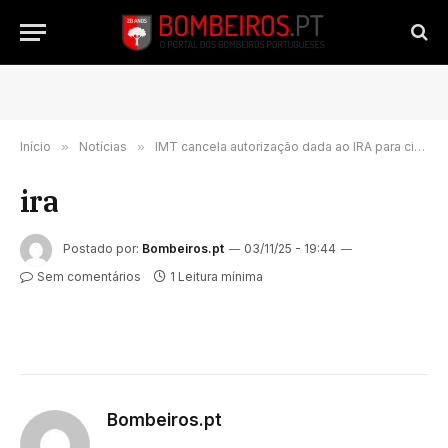
Início
»
Notícias
»
IMT cancela autorização dada ao IRA para circular em marcha de urgência
ira
Postado por:
Bombeiros.pt
03/11/25 - 19:44
Sem comentários
1 Leitura mínima
Bombeiros.pt