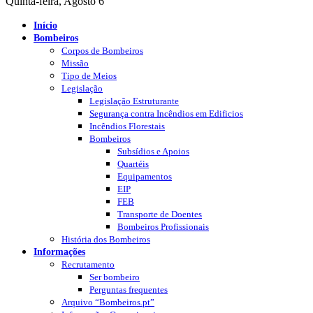
Quinta-feira, Agosto 6
Início
Bombeiros
Corpos de Bombeiros
Missão
Tipo de Meios
Legislação
Legislação Estruturante
Segurança contra Incêndios em Edificios
Incêndios Florestais
Bombeiros
Subsídios e Apoios
Quartéis
Equipamentos
EIP
FEB
Transporte de Doentes
Bombeiros Profissionais
História dos Bombeiros
Informações
Recrutamento
Ser bombeiro
Perguntas frequentes
Arquivo “Bombeiros.pt”