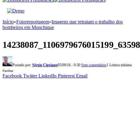
Início
»
Fotorreportagem
»
Imagens que retratam o trabalho dos
bombeiros em Monchique
14238087_1106979676015199_6359
Postado por:
Sérgio Cipriano
05/09/16 - 9:30
Sem comentários
1 Leitura mínima
Partilhar
Facebook
Twitter
LinkedIn
Pinterest
Email