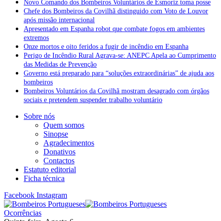
Novo Comando dos Bombeiros Voluntários de Esmoriz toma posse
Chefe dos Bombeiros da Covilhã distinguido com Voto de Louvor
após missão internacional
Apresentado em Espanha robot que combate fogos em ambientes
extremos
Onze mortos e oito feridos a fugir de incêndio em Espanha
Perigo de Incêndio Rural Agrava-se: ANEPC Apela ao Cumprimento
das Medidas de Prevenção
Governo está preparado para “soluções extraordinárias” de ajuda aos
bombeiros
Bombeiros Voluntários da Covilhã mostram desagrado com órgãos
sociais e pretendem suspender trabalho voluntário
Sobre nós
Quem somos
Sinopse
Agradecimentos
Donativos
Contactos
Estatuto editorial
Ficha técnica
Facebook
Instagram
Ocorrências