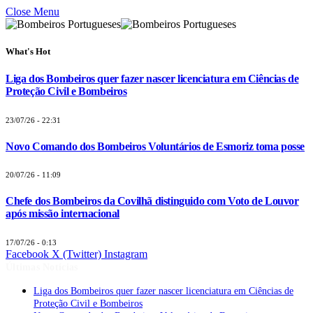
Close Menu
What's Hot
Liga dos Bombeiros quer fazer nascer licenciatura em Ciências de
Proteção Civil e Bombeiros
23/07/26 - 22:31
Novo Comando dos Bombeiros Voluntários de Esmoriz toma posse
20/07/26 - 11:09
Chefe dos Bombeiros da Covilhã distinguido com Voto de Louvor
após missão internacional
17/07/26 - 0:13
Facebook
X (Twitter)
Instagram
Últimas Notícias
Liga dos Bombeiros quer fazer nascer licenciatura em Ciências de
Proteção Civil e Bombeiros