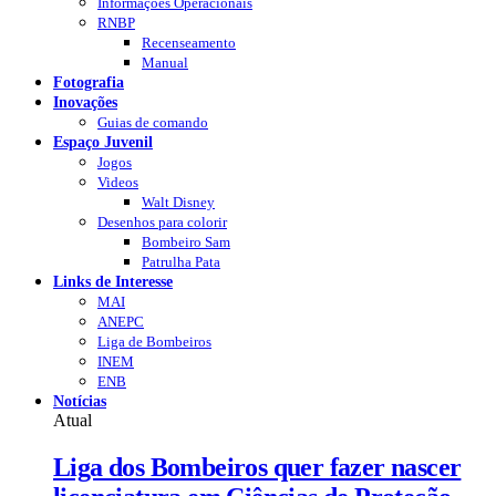
Informações Operacionais
RNBP
Recenseamento
Manual
Fotografia
Inovações
Guias de comando
Espaço Juvenil
Jogos
Videos
Walt Disney
Desenhos para colorir
Bombeiro Sam
Patrulha Pata
Links de Interesse
MAI
ANEPC
Liga de Bombeiros
INEM
ENB
Notícias
Atual
Liga dos Bombeiros quer fazer nascer