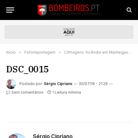
Início
»
Fotorreportagem
»
C/Imagens: Incêndio em Manteigas – Serra da Estrela
DSC_0015
Postado por:
Sérgio Cipriano
30/07/16 - 21:26
Sem comentários
1 Leitura mínima
Sérgio Cipriano