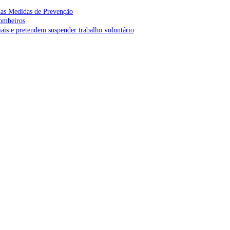
as Medidas de Prevenção
bombeiros
is e pretendem suspender trabalho voluntário