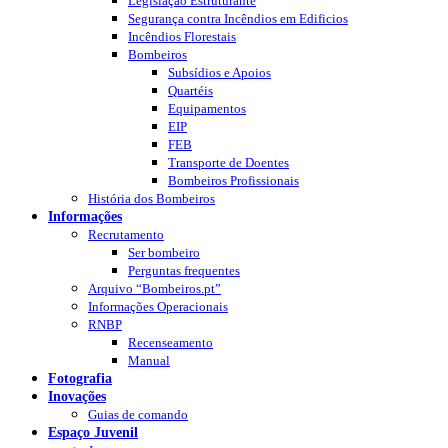
Legislação Estruturante
Segurança contra Incêndios em Edificios
Incêndios Florestais
Bombeiros
Subsídios e Apoios
Quartéis
Equipamentos
EIP
FEB
Transporte de Doentes
Bombeiros Profissionais
História dos Bombeiros
Informações
Recrutamento
Ser bombeiro
Perguntas frequentes
Arquivo “Bombeiros.pt”
Informações Operacionais
RNBP
Recenseamento
Manual
Fotografia
Inovações
Guias de comando
Espaço Juvenil