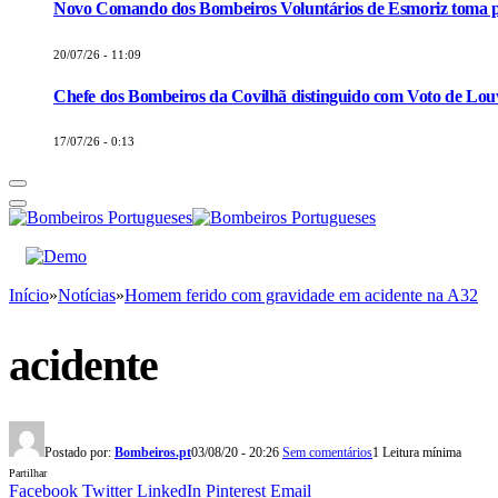
Novo Comando dos Bombeiros Voluntários de Esmoriz toma p
20/07/26 - 11:09
Chefe dos Bombeiros da Covilhã distinguido com Voto de Louv
17/07/26 - 0:13
Início
»
Notícias
»
Homem ferido com gravidade em acidente na A32
acidente
Postado por:
Bombeiros.pt
03/08/20 - 20:26
Sem comentários
1 Leitura mínima
Partilhar
Facebook
Twitter
LinkedIn
Pinterest
Email