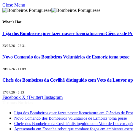
Close Menu
What's Hot
Liga dos Bombeiros quer fazer nascer licenciatura em Ciências de Pr
23/07/26 - 22:31
Novo Comando dos Bombeiros Voluntários de Esmoriz toma posse
20/07/26 - 11:09
Chefe dos Bombeiros da Covilhã distinguido com Voto de Louvor apó
17/07/26 - 0:13
Facebook
X (Twitter)
Instagram
Últimas Notícias
Liga dos Bombeiros quer fazer nascer licenciatura em Ciências de Pro
Novo Comando dos Bombeiros Voluntários de Esmoriz toma posse
Chefe dos Bombeiros da Covilhã distinguido com Voto de Louvor após
Apresentado em Espanha robot que combate fogos em ambientes extr