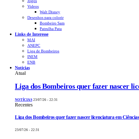
Jogos
Videos
Walt Disney
Desenhos para colorir
Bombeiro Sam
Patrulha Pata
Links de Interesse
MAI
ANEPC
Liga de Bombeiros
INEM
ENB
Notícias
Atual
Liga dos Bombeiros quer fazer nascer li
NOTÍCIAS
23/07/26 - 22:31
Recentes
Liga dos Bombeiros quer fazer nascer licenciatura em Ciências
23/07/26 - 22:31