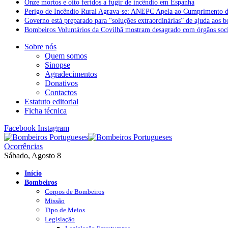
Onze mortos e oito feridos a fugir de incêndio em Espanha
Perigo de Incêndio Rural Agrava-se: ANEPC Apela ao Cumprimento d
Governo está preparado para “soluções extraordinárias” de ajuda aos 
Bombeiros Voluntários da Covilhã mostram desagrado com órgãos socia
Sobre nós
Quem somos
Sinopse
Agradecimentos
Donativos
Contactos
Estatuto editorial
Ficha técnica
Facebook
Instagram
Ocorrências
Sábado, Agosto 8
Início
Bombeiros
Corpos de Bombeiros
Missão
Tipo de Meios
Legislação