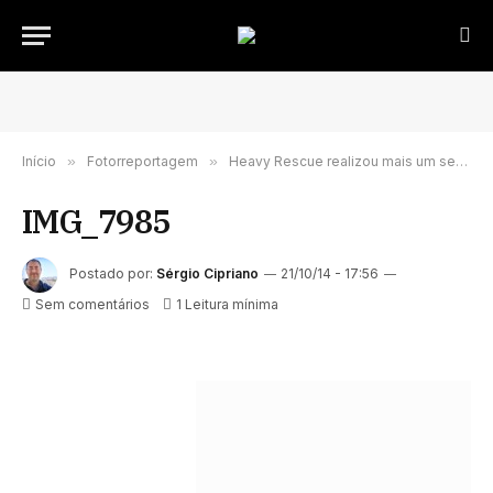
Início
»
Fotorreportagem
»
Heavy Rescue realizou mais um seminário internacional em Portugal
IMG_7985
Postado por:
Sérgio Cipriano
21/10/14 - 17:56
Sem comentários
1 Leitura mínima