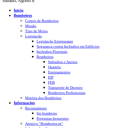
Sábado, Agosto 8
Início
Bombeiros
Corpos de Bombeiros
Missão
Tipo de Meios
Legislação
Legislação Estruturante
Segurança contra Incêndios em Edificios
Incêndios Florestais
Bombeiros
Subsídios e Apoios
Quartéis
Equipamentos
EIP
FEB
Transporte de Doentes
Bombeiros Profissionais
História dos Bombeiros
Informações
Recrutamento
Ser bombeiro
Perguntas frequentes
Arquivo “Bombeiros.pt”