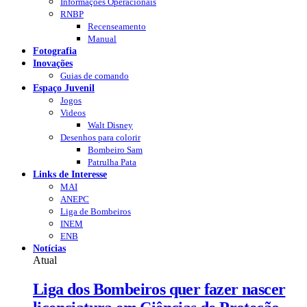
Informações Operacionais
RNBP
Recenseamento
Manual
Fotografia
Inovações
Guias de comando
Espaço Juvenil
Jogos
Videos
Walt Disney
Desenhos para colorir
Bombeiro Sam
Patrulha Pata
Links de Interesse
MAI
ANEPC
Liga de Bombeiros
INEM
ENB
Notícias
Atual
Liga dos Bombeiros quer fazer nascer