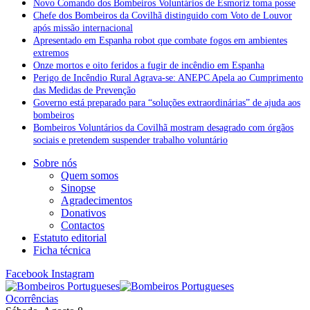
Novo Comando dos Bombeiros Voluntários de Esmoriz toma posse
Chefe dos Bombeiros da Covilhã distinguido com Voto de Louvor
após missão internacional
Apresentado em Espanha robot que combate fogos em ambientes
extremos
Onze mortos e oito feridos a fugir de incêndio em Espanha
Perigo de Incêndio Rural Agrava-se: ANEPC Apela ao Cumprimento
das Medidas de Prevenção
Governo está preparado para “soluções extraordinárias” de ajuda aos
bombeiros
Bombeiros Voluntários da Covilhã mostram desagrado com órgãos
sociais e pretendem suspender trabalho voluntário
Sobre nós
Quem somos
Sinopse
Agradecimentos
Donativos
Contactos
Estatuto editorial
Ficha técnica
Facebook
Instagram
Ocorrências