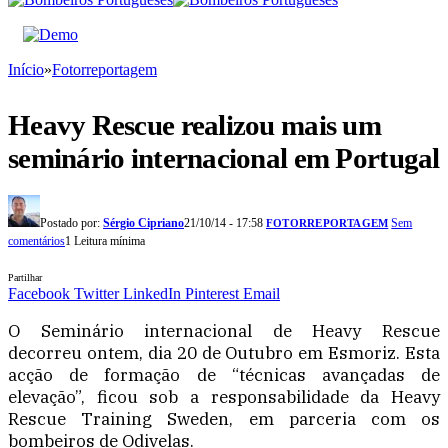
Início
»
Fotorreportagem
Heavy Rescue realizou mais um
seminário internacional em Portugal
Postado por:
Sérgio Cipriano
21/10/14 - 17:58
Sem
FOTORREPORTAGEM
comentários
1 Leitura mínima
Partilhar
Facebook
Twitter
LinkedIn
Pinterest
Email
O Seminário internacional de Heavy Rescue
decorreu ontem, dia 20 de Outubro em Esmoriz. Esta
acção de formação de “técnicas avançadas de
elevação”, ficou sob a responsabilidade da Heavy
Rescue Training Sweden, em parceria com os
bombeiros de Odivelas.