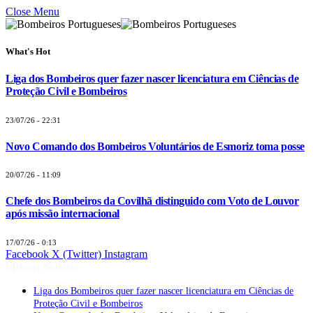
Close Menu
What's Hot
Liga dos Bombeiros quer fazer nascer licenciatura em Ciências de
Proteção Civil e Bombeiros
23/07/26 - 22:31
Novo Comando dos Bombeiros Voluntários de Esmoriz toma posse
20/07/26 - 11:09
Chefe dos Bombeiros da Covilhã distinguido com Voto de Louvor
após missão internacional
17/07/26 - 0:13
Facebook
X (Twitter)
Instagram
Últimas Notícias
Liga dos Bombeiros quer fazer nascer licenciatura em Ciências de
Proteção Civil e Bombeiros