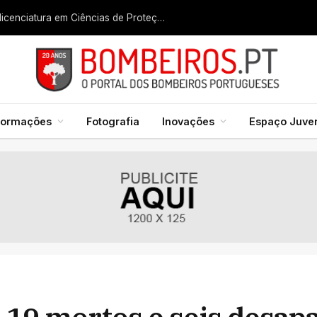
Liga dos Bombeiros quer fazer nascer licenciatura em Ciências de Proteção Civil e Bombeiros
formações
Fotografia
Inovações
Espaço Juven