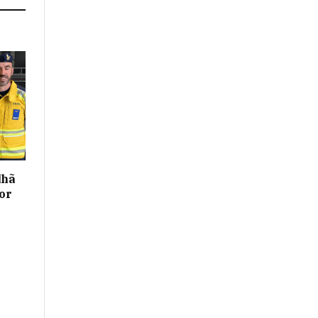
lhã
or