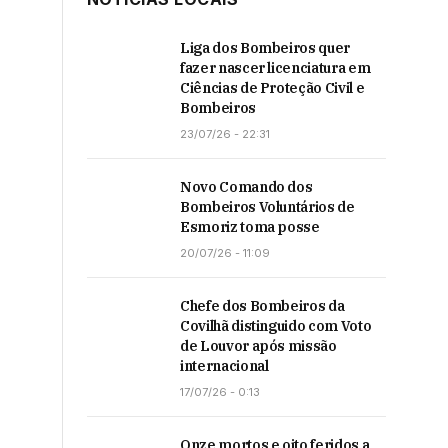
Liga dos Bombeiros quer
fazer nascer licenciatura em
Ciências de Proteção Civil e
Bombeiros
23/07/26 - 22:31
Novo Comando dos
Bombeiros Voluntários de
Esmoriz toma posse
20/07/26 - 11:09
Chefe dos Bombeiros da
Covilhã distinguido com Voto
de Louvor após missão
internacional
17/07/26 - 0:13
Onze mortos e oito feridos a