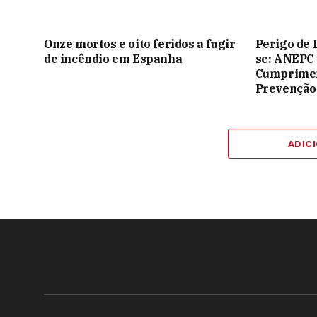
Onze mortos e oito feridos a fugir
Perigo de 
de incêndio em Espanha
se: ANEPC
Cumprimen
Prevenção
ADIC