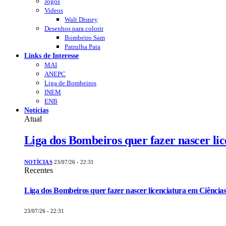
Jogos
Videos
Walt Disney
Desenhos para colorir
Bombeiro Sam
Patrulha Pata
Links de Interesse
MAI
ANEPC
Liga de Bombeiros
INEM
ENB
Notícias
Atual
Liga dos Bombeiros quer fazer nascer li
NOTÍCIAS
23/07/26 - 22:31
Recentes
Liga dos Bombeiros quer fazer nascer licenciatura em Ciências
23/07/26 - 22:31