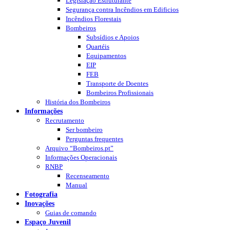
Legislação Estruturante
Segurança contra Incêndios em Edificios
Incêndios Florestais
Bombeiros
Subsídios e Apoios
Quartéis
Equipamentos
EIP
FEB
Transporte de Doentes
Bombeiros Profissionais
História dos Bombeiros
Informações
Recrutamento
Ser bombeiro
Perguntas frequentes
Arquivo “Bombeiros.pt”
Informações Operacionais
RNBP
Recenseamento
Manual
Fotografia
Inovações
Guias de comando
Espaço Juvenil