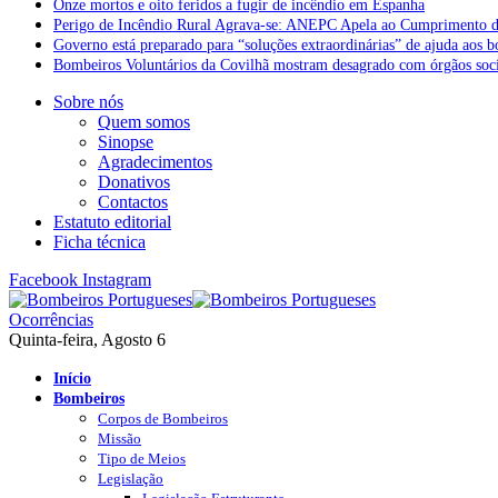
Onze mortos e oito feridos a fugir de incêndio em Espanha
Perigo de Incêndio Rural Agrava-se: ANEPC Apela ao Cumprimento d
Governo está preparado para “soluções extraordinárias” de ajuda aos 
Bombeiros Voluntários da Covilhã mostram desagrado com órgãos socia
Sobre nós
Quem somos
Sinopse
Agradecimentos
Donativos
Contactos
Estatuto editorial
Ficha técnica
Facebook
Instagram
Ocorrências
Quinta-feira, Agosto 6
Início
Bombeiros
Corpos de Bombeiros
Missão
Tipo de Meios
Legislação