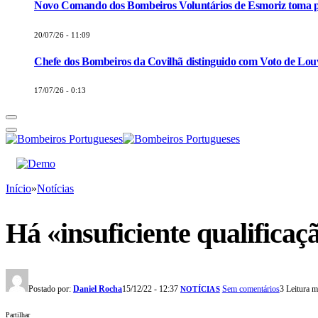
Novo Comando dos Bombeiros Voluntários de Esmoriz toma p
20/07/26 - 11:09
Chefe dos Bombeiros da Covilhã distinguido com Voto de Louv
17/07/26 - 0:13
Início
»
Notícias
Há «insuficiente qualifica
Postado por:
Daniel Rocha
15/12/22 - 12:37
Sem comentários
3 Leitura 
NOTÍCIAS
Partilhar