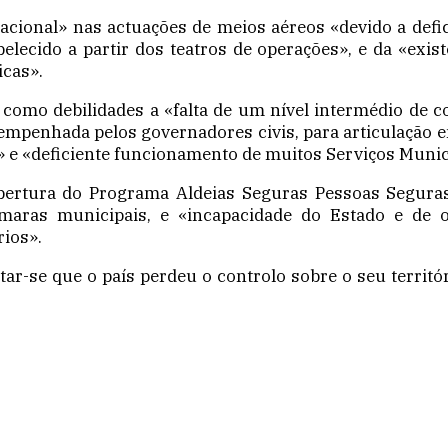
cional» nas actuações de meios aéreos «devido a defic
cido a partir dos teatros de operações», e da «exist
icas».
u como debilidades a «falta de um nível intermédio de 
sempenhada pelos governadores civis, para articulação en
e «deficiente funcionamento de muitos Serviços Municip
bertura do Programa Aldeias Seguras Pessoas Seguras
aras municipais, e «incapacidade do Estado e de o
rios».
ar-se que o país perdeu o controlo sobre o seu territó