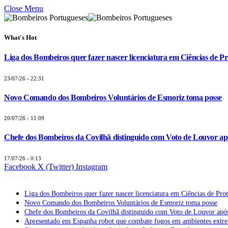
Close Menu
What's Hot
Liga dos Bombeiros quer fazer nascer licenciatura em Ciências de Pr
23/07/26 - 22:31
Novo Comando dos Bombeiros Voluntários de Esmoriz toma posse
20/07/26 - 11:09
Chefe dos Bombeiros da Covilhã distinguido com Voto de Louvor apó
17/07/26 - 0:13
Facebook
X (Twitter)
Instagram
Últimas Notícias
Liga dos Bombeiros quer fazer nascer licenciatura em Ciências de Pro
Novo Comando dos Bombeiros Voluntários de Esmoriz toma posse
Chefe dos Bombeiros da Covilhã distinguido com Voto de Louvor após
Apresentado em Espanha robot que combate fogos em ambientes extr