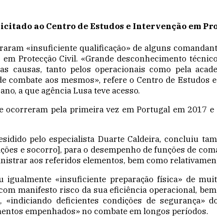
icitado ao Centro de Estudos e Intervenção em Pro
raram «insuficiente qualificação» de alguns comanda
 em Protecção Civil. «Grande desconhecimento técnico e
as causas, tanto pelos operacionais como pela acad
de combate aos mesmos», refere o Centro de Estudos e
ano, a que agência Lusa teve acesso.
e ocorreram pela primeira vez em Portugal em 2017 e 
esidido pelo especialista Duarte Caldeira, concluiu t
s e socorro], para o desempenho de funções de coman
inistrar aos referidos elementos, bem como relativamen
u igualmente «insuficiente preparação física» de m
«com manifesto risco da sua eficiência operacional, b
«indiciando deficientes condições de segurança» d
lementos empenhados» no combate em longos períodos.