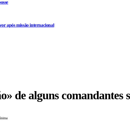
osse
or após missão internacional
ção» de alguns comandantes 
mínima