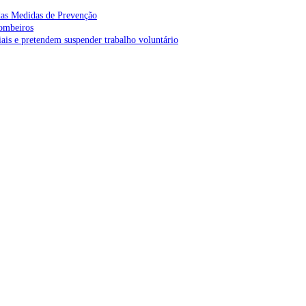
as Medidas de Prevenção
bombeiros
is e pretendem suspender trabalho voluntário