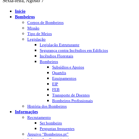
Sexta-feira, Agosto 7
Início
Bombeiros
Corpos de Bombeiros
Missão
Tipo de Meios
Legislação
Legislação Estruturante
Segurança contra Incêndios em Edificios
Incêndios Florestais
Bombeiros
Subsídios e Apoios
Quartéis
Equipamentos
EIP
FEB
Transporte de Doentes
Bombeiros Profissionais
História dos Bombeiros
Informações
Recrutamento
Ser bombeiro
Perguntas frequentes
Arquivo “Bombeiros.pt”