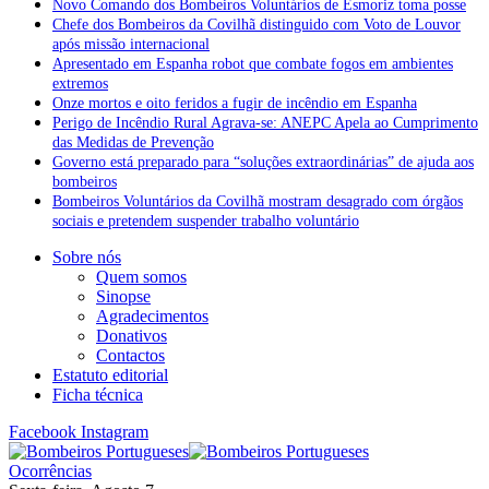
Novo Comando dos Bombeiros Voluntários de Esmoriz toma posse
Chefe dos Bombeiros da Covilhã distinguido com Voto de Louvor
após missão internacional
Apresentado em Espanha robot que combate fogos em ambientes
extremos
Onze mortos e oito feridos a fugir de incêndio em Espanha
Perigo de Incêndio Rural Agrava-se: ANEPC Apela ao Cumprimento
das Medidas de Prevenção
Governo está preparado para “soluções extraordinárias” de ajuda aos
bombeiros
Bombeiros Voluntários da Covilhã mostram desagrado com órgãos
sociais e pretendem suspender trabalho voluntário
Sobre nós
Quem somos
Sinopse
Agradecimentos
Donativos
Contactos
Estatuto editorial
Ficha técnica
Facebook
Instagram
Ocorrências