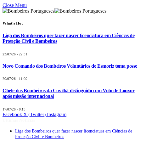
Close Menu
What's Hot
Liga dos Bombeiros quer fazer nascer licenciatura em Ciências de
Proteção Civil e Bombeiros
23/07/26 - 22:31
Novo Comando dos Bombeiros Voluntários de Esmoriz toma posse
20/07/26 - 11:09
Chefe dos Bombeiros da Covilhã distinguido com Voto de Louvor
após missão internacional
17/07/26 - 0:13
Facebook
X (Twitter)
Instagram
Últimas Notícias
Liga dos Bombeiros quer fazer nascer licenciatura em Ciências de
Proteção Civil e Bombeiros