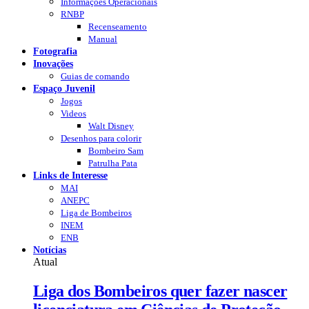
Informações Operacionais
RNBP
Recenseamento
Manual
Fotografia
Inovações
Guias de comando
Espaço Juvenil
Jogos
Videos
Walt Disney
Desenhos para colorir
Bombeiro Sam
Patrulha Pata
Links de Interesse
MAI
ANEPC
Liga de Bombeiros
INEM
ENB
Notícias
Atual
Liga dos Bombeiros quer fazer nascer