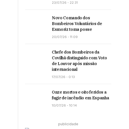
23/07/26 - 22:31
Novo Comando dos
Bombeiros Voluntários de
Esmoriz toma posse
20/07/26 - 11:09
Chefe dos Bombeiros da
Covilhã distinguido com Voto
de Louvor após missão
internacional
17/07/26 - 0:13
Onze mortos e oito feridos a
fugir de incêndio em Espanha
10/07/26 - 10:14
publicidade