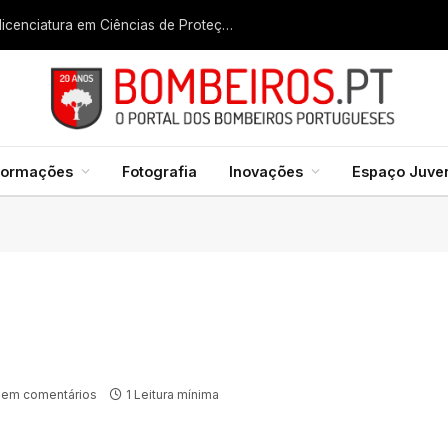
Liga dos Bombeiros quer fazer nascer licenciatura em Ciências de Proteção Civil e Bombeiros
formações
Fotografia
Inovações
Espaço Juven
em comentários
1 Leitura mínima