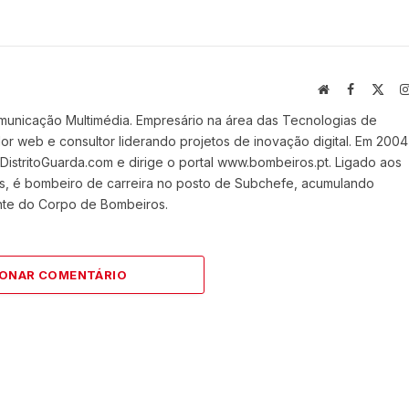
Website
Facebook
X
(Twi
municação Multimédia. Empresário na área das Tecnologias de
 web e consultor liderando projetos de inovação digital. Em 2004
stritoGuarda.com e dirige o portal www.bombeiros.pt. Ligado aos
s, é bombeiro de carreira no posto de Subchefe, acumulando
nte do Corpo de Bombeiros.
IONAR COMENTÁRIO