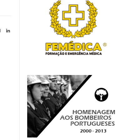
Instagram
LinkedIn
tter)