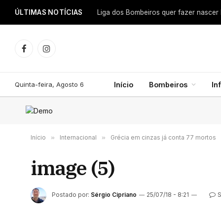
ÚLTIMAS NOTÍCIAS
Facebook
Instagram
Quinta-feira, Agosto 6
Início
Bombeiros
In
Início
»
Internacional
»
Grécia em cinzas já conta 77 mortos
image (5)
Postado por:
Sérgio Cipriano
25/07/18 - 8:21
S