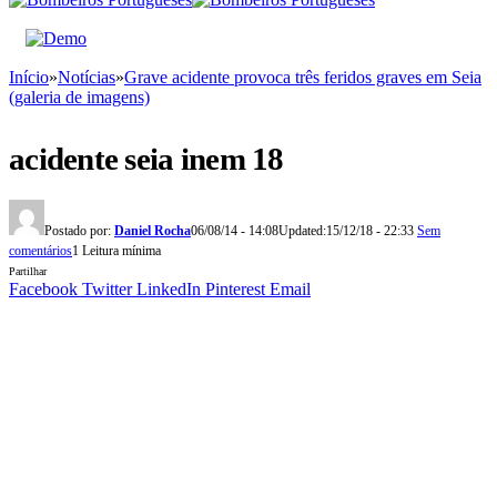
Início
»
Notícias
»
Grave acidente provoca três feridos graves em Seia
(galeria de imagens)
acidente seia inem 18
Postado por:
Daniel Rocha
06/08/14 - 14:08
Updated:
15/12/18 - 22:33
Sem
comentários
1 Leitura mínima
Partilhar
Facebook
Twitter
LinkedIn
Pinterest
Email