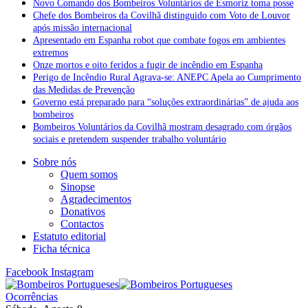
Novo Comando dos Bombeiros Voluntários de Esmoriz toma posse
Chefe dos Bombeiros da Covilhã distinguido com Voto de Louvor
após missão internacional
Apresentado em Espanha robot que combate fogos em ambientes
extremos
Onze mortos e oito feridos a fugir de incêndio em Espanha
Perigo de Incêndio Rural Agrava-se: ANEPC Apela ao Cumprimento
das Medidas de Prevenção
Governo está preparado para “soluções extraordinárias” de ajuda aos
bombeiros
Bombeiros Voluntários da Covilhã mostram desagrado com órgãos
sociais e pretendem suspender trabalho voluntário
Sobre nós
Quem somos
Sinopse
Agradecimentos
Donativos
Contactos
Estatuto editorial
Ficha técnica
Facebook
Instagram
Ocorrências