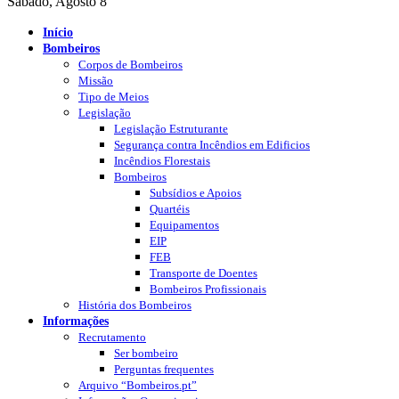
Sábado, Agosto 8
Início
Bombeiros
Corpos de Bombeiros
Missão
Tipo de Meios
Legislação
Legislação Estruturante
Segurança contra Incêndios em Edificios
Incêndios Florestais
Bombeiros
Subsídios e Apoios
Quartéis
Equipamentos
EIP
FEB
Transporte de Doentes
Bombeiros Profissionais
História dos Bombeiros
Informações
Recrutamento
Ser bombeiro
Perguntas frequentes
Arquivo “Bombeiros.pt”