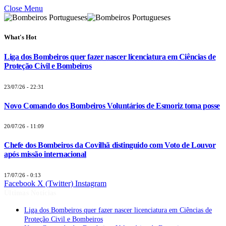
Close Menu
What's Hot
Liga dos Bombeiros quer fazer nascer licenciatura em Ciências de
Proteção Civil e Bombeiros
23/07/26 - 22:31
Novo Comando dos Bombeiros Voluntários de Esmoriz toma posse
20/07/26 - 11:09
Chefe dos Bombeiros da Covilhã distinguido com Voto de Louvor
após missão internacional
17/07/26 - 0:13
Facebook
X (Twitter)
Instagram
Últimas Notícias
Liga dos Bombeiros quer fazer nascer licenciatura em Ciências de
Proteção Civil e Bombeiros