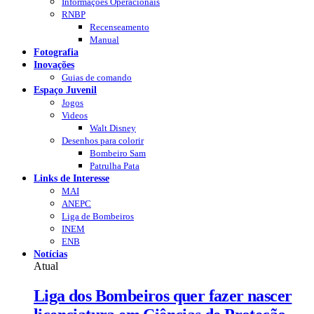
Informações Operacionais
RNBP
Recenseamento
Manual
Fotografia
Inovações
Guias de comando
Espaço Juvenil
Jogos
Videos
Walt Disney
Desenhos para colorir
Bombeiro Sam
Patrulha Pata
Links de Interesse
MAI
ANEPC
Liga de Bombeiros
INEM
ENB
Notícias
Atual
Liga dos Bombeiros quer fazer nascer